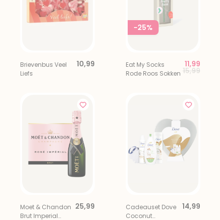
-25%
10,99
11,99
Brievenbus Veel
Eat My Socks
Price red
to
15,99
Liefs
Rode Roos Sokken
25,99
14,99
Moet & Chandon
Cadeauset Dove
Brut Imperial
Coconut