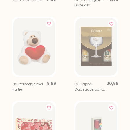
Dikke kus
9,99
20,99
Knuffelbeertje met
La Trappe
Hartje
Cadeauverpakki
ng 4x 33 cl incl.
Bierglas