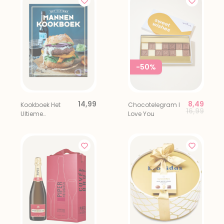
-50%
14,99
8,49
Kookboek Het
Chocotelegram I
Price red
to
16,99
Ultieme
Love You
Mannenkookboek