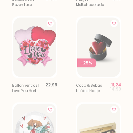
Rozen Luxe
Melkchocolade
-25%
22,99
11,24
Ballonnentros I
Coco & Sebas
Price redu
to
14,99
Love You Hart
Liefdes Hartje
Multi