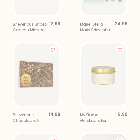
12,99
24,99
Brievenbus Snoep
Marie-Stella-
Cadeau Mix Voor
Maris Brievenbus
De Liefste
Giftset Daily Care
Essentials
Voyage Vetiver
14,99
9,99
Brievenbus
My Flame
Chocolade Jij
Geurkaars Een
Bent Goud Waard
Blikje Knuffels