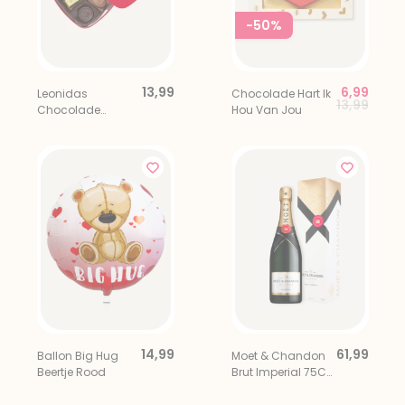
-50%
13,99
6,99
Leonidas
Chocolade Hart Ik
Price red
to
13,99
Chocolade
Hou Van Jou
Bonbons
Hartendoos 9
stuks
14,99
61,99
Ballon Big Hug
Moet & Chandon
Beertje Rood
Brut Imperial 75CL
in Luxe Giftbox