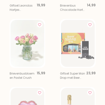
19,99
14,99
Giftset Leonidas
Brievenbus
Hartjes
Chocolade Hart
Chocolade met
Dikke Knuffel
Mini Prosecco
15,99
23,99
Brievenbusbloem
Giftset Super Man
en Pastel Crush
Drop met Beer
Tasting Box