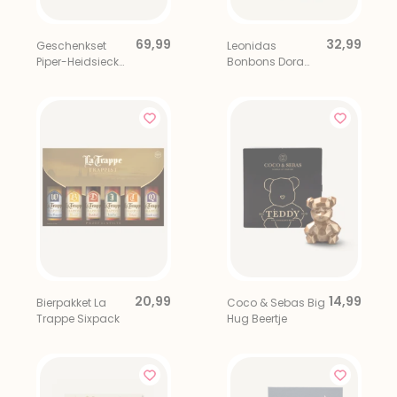
69,99
32,99
Geschenkset
Leonidas
Piper-Heidsieck
Bonbons Dora
Brut + 2 glazen
Geschenkdoos
360gr
20,99
14,99
Bierpakket La
Coco & Sebas Big
Trappe Sixpack
Hug Beertje