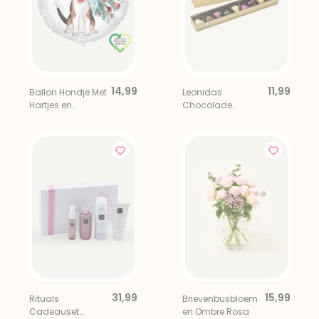
14,99
11,99
Ballon Hondje Met
Leonidas
Hartjes en
Chocolade
Bloemen Wit Eco
Bonbons Hartjes 9
stuks
31,99
15,99
Rituals
Brievenbusbloem
Cadeauset
en Ombre Rosa