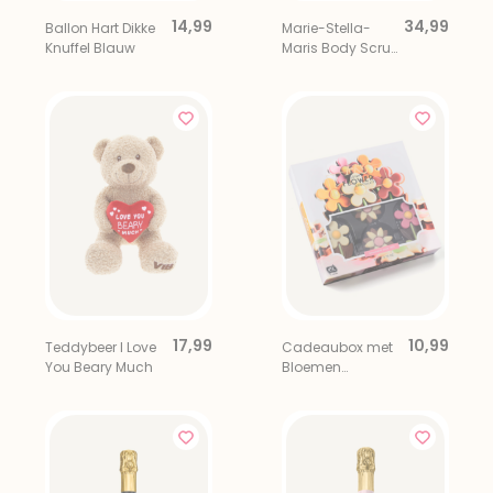
14,99
34,99
Ballon Hart Dikke
Marie-Stella-
Knuffel Blauw
Maris Body Scrub
& Lip Balm Objets
dAmsterdam
17,99
10,99
Teddybeer I Love
Cadeaubox met
You Beary Much
Bloemen
Chocolade