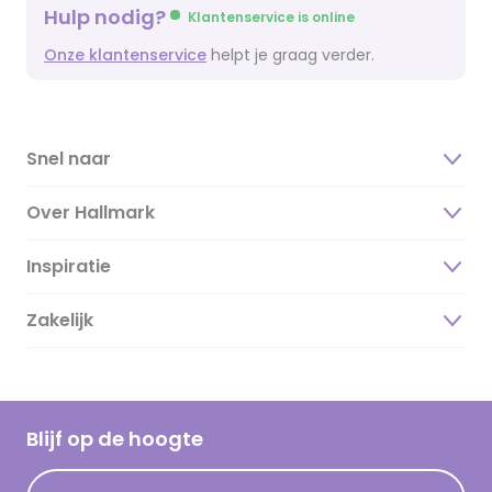
Hulp nodig?
Klantenservice is online
Onze klantenservice
helpt je graag verder.
Snel naar
Over Hallmark
Inspiratie
Over ons
Duurzaamheid
Zakelijk
Magazine
Vacatures
Inspiratieteksten
Inloggen retailer
Werken bij Hallmark
Cadeau inspiratie
Hallmark Kaartclub
Blijf op de hoogte
Op kamp gedichten en versjes
Acties
Leuke en grappige op kamp teksten