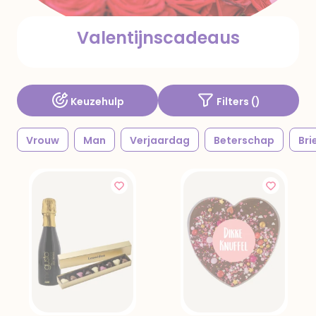
Valentijnscadeaus
Keuzehulp
Filters (
)
Vrouw
Man
Verjaardag
Beterschap
Bri