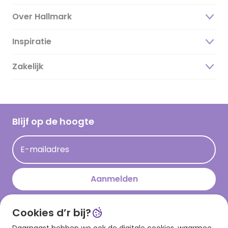
Over Hallmark
Inspiratie
Over ons
Duurzaamheid
Zakelijk
Magazine
Vacatures
Inspiratieteksten
Inloggen retailer
Werken bij Hallmark
Cadeau inspiratie
Hallmark Kaartclub
Blijf op de hoogte
Op kamp gedichten en versjes
Acties
Leuke en grappige op kamp teksten
E-mailadres
Persberichten
kamppost inspiratie
Aanmelden
Cookies d’r bij?
Download onze app