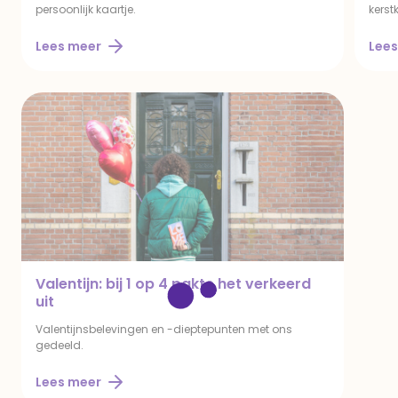
persoonlijk kaartje.
kerst
Lees meer
Lees
Valentijn: bij 1 op 4 pakte het verkeerd
uit
Valentijnsbelevingen en -dieptepunten met ons
gedeeld.
Lees meer