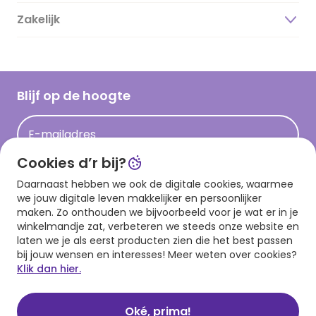
Duurzaamheid
Zakelijk
Magazine
Vacatures
Inspiratieteksten
Inloggen retailer
Werken bij Hallmark
Cadeau inspiratie
Hallmark Kaartclub
Blijf op de hoogte
Op kamp gedichten en versjes
Acties
Leuke en grappige op kamp teksten
E-mailadres
Persberichten
kamppost inspiratie
Cookies d’r bij?
Aanmelden
Daarnaast hebben we ook de digitale cookies, waarmee
we jouw digitale leven makkelijker en persoonlijker
maken. Zo onthouden we bijvoorbeeld voor je wat er in je
winkelmandje zat, verbeteren we steeds onze website en
Download onze app
laten we je als eerst producten zien die het best passen
bij jouw wensen en interesses! Meer weten over cookies?
Klik dan hier.
Oké, prima!