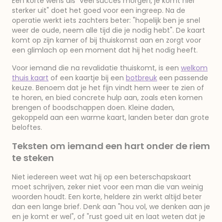
Een korte wens als "veel succes morgen, je komt hier
sterker uit" doet het goed voor een ingreep. Na de
operatie werkt iets zachters beter: "hopelijk ben je snel
weer de oude, neem alle tijd die je nodig hebt". De kaart
komt op zijn kamer of bij thuiskomst aan en zorgt voor
een glimlach op een moment dat hij het nodig heeft.
Voor iemand die na revalidatie thuiskomt, is een
welkom
thuis kaart
of een kaartje bij een
botbreuk
een passende
keuze. Benoem dat je het fijn vindt hem weer te zien of
te horen, en bied concrete hulp aan, zoals eten komen
brengen of boodschappen doen. Kleine daden,
gekoppeld aan een warme kaart, landen beter dan grote
beloftes.
Teksten om iemand een hart onder de riem
te steken
Niet iedereen weet wat hij op een beterschapskaart
moet schrijven, zeker niet voor een man die van weinig
woorden houdt. Een korte, heldere zin werkt altijd beter
dan een lange brief. Denk aan "hou vol, we denken aan je
en je komt er wel", of "rust goed uit en laat weten dat je