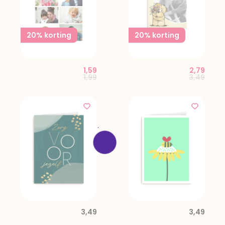
20% korting
20% korting
1,59
2,79
Price reduced from
to
Price red
to
1,99
3,49
3,49
3,49