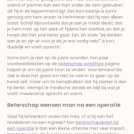
vriend of partner kan een hart onder de riem gebruiken
als hij in de lappenmand ligt. Een kort kaartje is soms
genoeg om hem eraan te herinneren dat hij niet alleen
staat. Schrijf bijvoorbeeld dat je aan je maat denkt, dat
je hem mist op het werk of tijdens het voetbal, en dat je
hoopt dat het snel beter gaat. Een zin zoals "wij denken
aan je en zijn er voor je als je iets nodig hebt" is kort,
duidelijk en voelt oprecht.
Soms kom je niet op de juiste woorden. Een paar
voorbeeldteksten op de
beterschap schrijftips
pagina
helpen je om de juiste toon te vinden. Voor iemand die
ziek is doet het goed om niet te veel in te gaan op de
kwaal zelf, maar om te benadrukken dat hij sterker is dan
hij denkt. Vermijd te medische details en blijf bij wat je
voelt: meelevend, oprecht en warm.
Beterschap wensen man na een operatie
Gaat hij binnenkort onder het mes, of is hij aan het
revalideren na een ingreep? Een
beterschapskaart bij
een operatie
is dan een kleine attentie met veel impact.