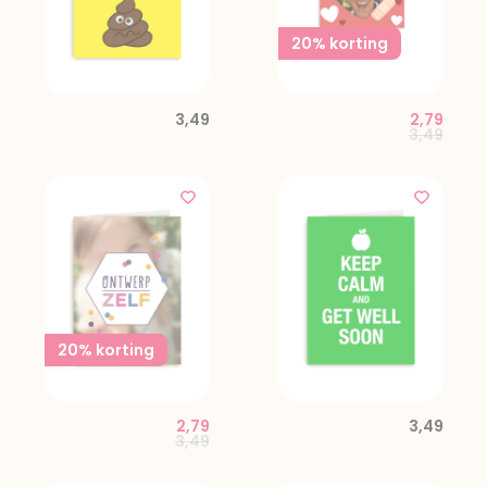
20% korting
3,49
2,79
Price red
to
3,49
20% korting
2,79
3,49
Price reduced from
to
3,49