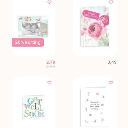
20% korting
2,79
3,49
Price reduced from
to
3,49