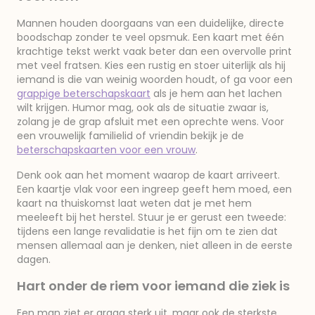
Mannen houden doorgaans van een duidelijke, directe
boodschap zonder te veel opsmuk. Een kaart met één
krachtige tekst werkt vaak beter dan een overvolle print
met veel fratsen. Kies een rustig en stoer uiterlijk als hij
iemand is die van weinig woorden houdt, of ga voor een
grappige beterschapskaart
als je hem aan het lachen
wilt krijgen. Humor mag, ook als de situatie zwaar is,
zolang je de grap afsluit met een oprechte wens. Voor
een vrouwelijk familielid of vriendin bekijk je de
beterschapskaarten voor een vrouw
.
Denk ook aan het moment waarop de kaart arriveert.
Een kaartje vlak voor een ingreep geeft hem moed, een
kaart na thuiskomst laat weten dat je met hem
meeleeft bij het herstel. Stuur je er gerust een tweede:
tijdens een lange revalidatie is het fijn om te zien dat
mensen allemaal aan je denken, niet alleen in de eerste
dagen.
Hart onder de riem voor iemand die ziek is
Een man ziet er graag sterk uit, maar ook de sterkste