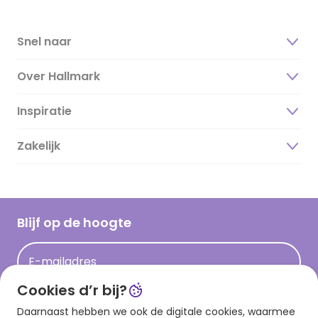
Snel naar
Over Hallmark
Inspiratie
Over ons
Duurzaamheid
Zakelijk
Magazine
Vacatures
Inspiratieteksten
Inloggen retailer
Werken bij Hallmark
Cadeau inspiratie
Hallmark Kaartclub
Blijf op de hoogte
Op kamp gedichten en versjes
Acties
Leuke en grappige op kamp teksten
E-mailadres
Persberichten
kamppost inspiratie
Cookies d’r bij?
Aanmelden
Daarnaast hebben we ook de digitale cookies, waarmee