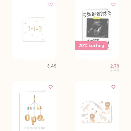
20% korting
3,49
2,79
Price red
to
3,49