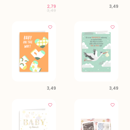
2,79
3,49
Price reduced from
to
3,49
3,49
3,49