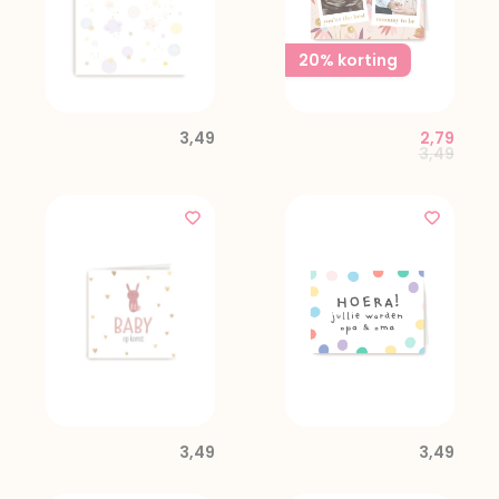
20% korting
3,49
2,79
Price red
to
3,49
3,49
3,49