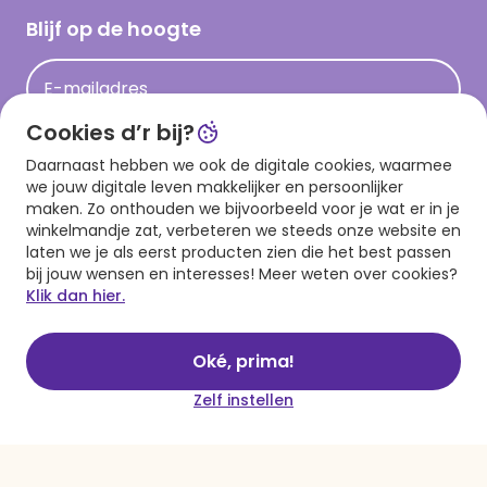
Hallmark Kaartclub
Blijf op de hoogte
Op kamp gedichten en versjes
Acties
Leuke en grappige op kamp teksten
E-mailadres
Persberichten
kamppost inspiratie
Cookies d’r bij?
Aanmelden
Daarnaast hebben we ook de digitale cookies, waarmee
we jouw digitale leven makkelijker en persoonlijker
maken. Zo onthouden we bijvoorbeeld voor je wat er in je
winkelmandje zat, verbeteren we steeds onze website en
Download onze app
laten we je als eerst producten zien die het best passen
bij jouw wensen en interesses! Meer weten over cookies?
Klik dan hier.
Oké, prima!
Zelf instellen
Algemene voorwaarden
Privacy statement
Cookies
© 1999 - 2025 Hallmark