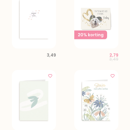
20% korting
3,49
2,79
Price red
to
3,49