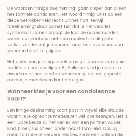
De woorden “innige deelneming” gaan dieper dan alleen
het formele condoleren. Het woord “innig” wijst op een
diepe betrokkenheid recht uit het hart, terwijl
“deelneming” slaat op het feit dat je het verdriet
symbolisch samen draagt. Je laat de nabestaanden
weten dat je intens met hen meeleeft in dit grote
verlies, zonder dat je daarvoor naar een overvloed aan
woorden hoeft te grijpen.
Het delen van je innige deelneming is een vaste, mooie
traditie na een overlijden. Bij Hallmark vind je een ruim
assortiment aan kaarten waarmee je op een gepaste
manier je medeleven kunt betuigen.
Wanneer kies je voor een condoleance
kaart?
Een innige deelneming kaart past in vrijwel elke situatie
waarin je je oprechte medeleven wilt overbrengen. Het is
een juiste keuze bij het verlies van een partner, ouder,
kind, broer, zus of een ander naast familielid. Ook bij
meer formele of verdere relaties, zoals een collega die