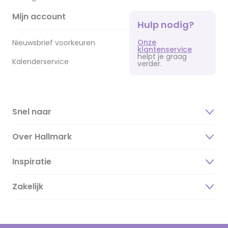
Mijn account
Hulp nodig?
Onze
Nieuwsbrief voorkeuren
klantenservice
helpt je graag
Kalenderservice
verder.
Snel naar
Over Hallmark
Inspiratie
Over ons
Duurzaamheid
Zakelijk
Magazine
Vacatures
Inspiratieteksten
Inloggen retailer
Werken bij Hallmark
Cadeau inspiratie