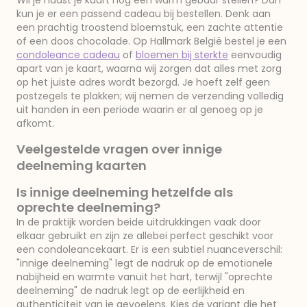
Wil je naast je kaart nóg een warm gebaar stellen? Dan
kun je er een passend cadeau bij bestellen. Denk aan
een prachtig troostend bloemstuk, een zachte attentie
of een doos chocolade. Op Hallmark België bestel je een
condoleance cadeau
of
bloemen bij sterkte
eenvoudig
apart van je kaart, waarna wij zorgen dat alles met zorg
op het juiste adres wordt bezorgd. Je hoeft zelf geen
postzegels te plakken; wij nemen de verzending volledig
uit handen in een periode waarin er al genoeg op je
afkomt.
Veelgestelde vragen over innige
deelneming kaarten
Is innige deelneming hetzelfde als
oprechte deelneming?
In de praktijk worden beide uitdrukkingen vaak door
elkaar gebruikt en zijn ze allebei perfect geschikt voor
een condoleancekaart. Er is een subtiel nuanceverschil:
"innige deelneming" legt de nadruk op de emotionele
nabijheid en warmte vanuit het hart, terwijl "oprechte
deelneming" de nadruk legt op de eerlijkheid en
authenticiteit van je gevoelens. Kies de variant die het