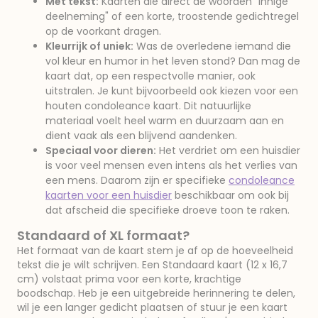
Met tekst:
Kaarten die direct de woorden "innige
deelneming" of een korte, troostende gedichtregel
op de voorkant dragen.
Kleurrijk of uniek:
Was de overledene iemand die
vol kleur en humor in het leven stond? Dan mag de
kaart dat, op een respectvolle manier, ook
uitstralen. Je kunt bijvoorbeeld ook kiezen voor een
houten condoleance kaart. Dit natuurlijke
materiaal voelt heel warm en duurzaam aan en
dient vaak als een blijvend aandenken.
Speciaal voor dieren:
Het verdriet om een huisdier
is voor veel mensen even intens als het verlies van
een mens. Daarom zijn er specifieke
condoleance
kaarten voor een huisdier
beschikbaar om ook bij
dat afscheid die specifieke droeve toon te raken.
Standaard of XL formaat?
Het formaat van de kaart stem je af op de hoeveelheid
tekst die je wilt schrijven. Een Standaard kaart (12 x 16,7
cm) volstaat prima voor een korte, krachtige
boodschap. Heb je een uitgebreide herinnering te delen,
wil je een langer gedicht plaatsen of stuur je een kaart