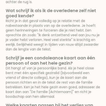
achter de rug is.
Wat schrijf ik als ik de overledene zelf niet
goed kende?
Richt je in dat geval volledig op je relatie met de
nabestaande in plaats van op de overledene. Je hoeft
geen herinneringen te forceren die je niet hebt. Een
oprechte zin zoals: "Ik denk ontzettend veel aan jou nu je
je vader hebt verloren. Heel veel sterkte" is krachtig en
eerlijk. Eerlijkheid weegt in tijden van rouw altijd zwaarder
dan de lengte van de tekst.
Schrijf je een condoleance kaart aan één
persoon of aan het hele gezin?
Dit hangt af van je persoonlijke band. Als je heel close
bent met één specifiek gezinslid (bijvoorbeeld een
vriend of directe collega), kun je de kaart aan die
persoon richten en in de tekst de rest van de familie
betrekken. Ken je het hele gezin even goed, adresseer de
kaart dan aan "De familie [Achternaam]" en richt je
boodschap aan hen allemaal.
Welke kaarten passen bij het verlies van