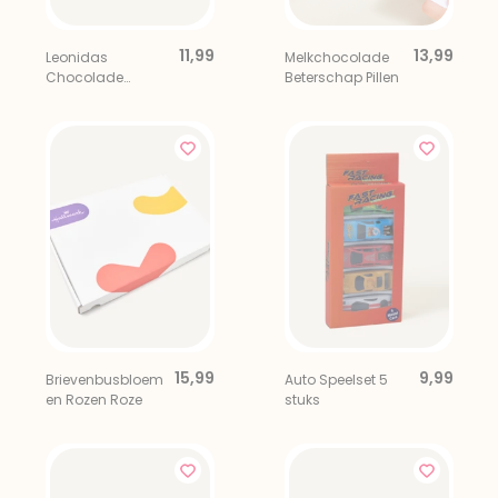
11,99
13,99
Leonidas
Melkchocolade
Chocolade
Beterschap Pillen
Bonbons 8 stuks
15,99
9,99
Brievenbusbloem
Auto Speelset 5
en Rozen Roze
stuks