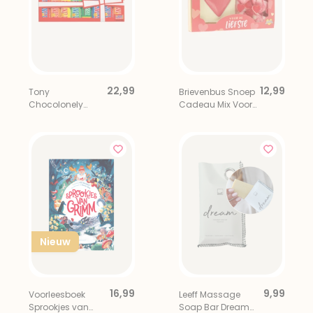
22,99
12,99
Tony
Brievenbus Snoep
Chocolonely
Cadeau Mix Voor
Regenboog
De Liefste
Proeverijtje XL
Nieuw
16,99
9,99
Voorleesboek
Leeff Massage
Sprookjes van
Soap Bar Dream