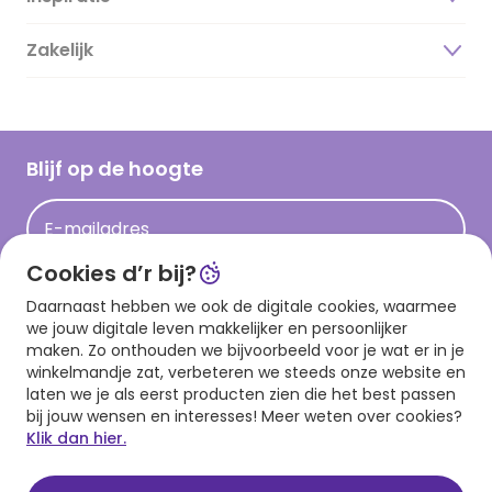
Duurzaamheid
Zakelijk
Magazine
Vacatures
Inspiratieteksten
Inloggen retailer
Werken bij Hallmark
Cadeau inspiratie
Hallmark Kaartclub
Blijf op de hoogte
Op kamp gedichten en versjes
Acties
Leuke en grappige op kamp teksten
E-mailadres
Persberichten
kamppost inspiratie
Cookies d’r bij?
Aanmelden
Daarnaast hebben we ook de digitale cookies, waarmee
we jouw digitale leven makkelijker en persoonlijker
maken. Zo onthouden we bijvoorbeeld voor je wat er in je
winkelmandje zat, verbeteren we steeds onze website en
Download onze app
laten we je als eerst producten zien die het best passen
bij jouw wensen en interesses! Meer weten over cookies?
Klik dan hier.