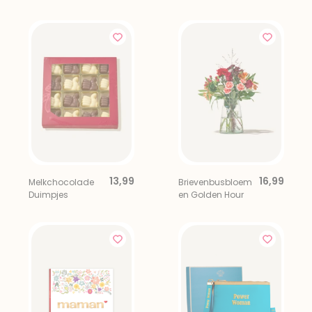
Cadeautje Voor
Hiep Hoera!
Jou
13,99
16,99
Melkchocolade
Brievenbusbloem
Duimpjes
en Golden Hour