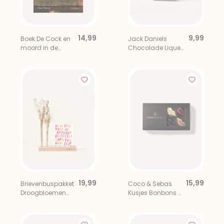
14,99
9,99
Boek De Cock en
Jack Daniels
moord in de
Chocolade Liqueur
donkere dagen
Bar
19,99
15,99
Brievenbuspakket
Coco & Sebas
Droogbloemen
Kusjes Bonbons 8
Roze
stuks