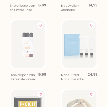
15,99
14,99
Brievenbusbloem
My Jewellery
en Ombre Rosa
Armband
Klavertje Vier
Geluk
16,99
24,99
Proevewijntje Van
Marie-Stella-
Harte Gefeliciteerd
Maris Brievenbus
Giftset Daily Care
Essentials
Voyage Vetiver