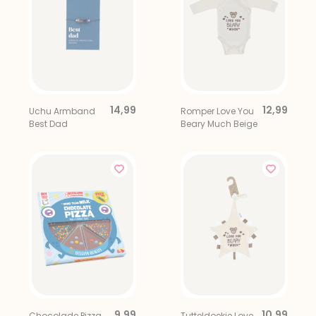
14,99
12,99
Uchu Armband
Romper Love You
Best Dad
Beary Much Beige
9,99
10,99
Chocolade Pizza
Tutteldoekje Love