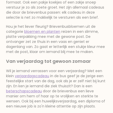
formaat. Ook een pakje koekjes of een zakje snoep
verstuur je zo als zoete groet. Het zijn allemaal cadeaus
die door de brievenbus passen: elk cadeau in deze
selectie is net zo makkelijk te versturen als een brief.
Hou je het liever fleurig? Brievenbusbloemen uit de
categorie
bloemen en planten
reizen in een slimme,
platte verpakking mee met de gewone post. De
ontvanger zet ze thuis in een vaas en geniet er
dagenlang van. Zo gaat er letterlijk een stukje kleur mee
met de post, klaar om iemand blij mee te maken.
Van verjaardag tot gewoon zomaar
Wil je iemand verrassen voor een verjaardag? Met een
klein
verjaardagscadeau
in de bus geef je de jarige een
feestelijke start van de dag, ook als je er zelf niet bij kunt
zijn. En ken je iemand die ziek thuiszit? Dan is een
beterschapscadeau
door de brievenbus een lieve
manier om hem of haar op te vrolijken en sterkte te
wensen. Ook bij een huwelijksverjaardag, een diploma of
een nieuwe job is zo'n kleine attentie op zijn plaats.