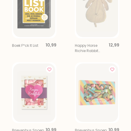
10,99
12,99
Boek F*ck It List
Happy Horse
Richie Rabbit
Konijn
Knuffeldoekje
Beige
10,99
10,99
Brievenbus Snoep
Brievenbus Snoep