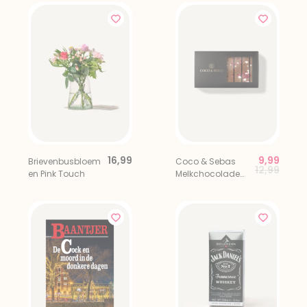
16,99
9,99
Brievenbusbloem
Coco & Sebas
Price red
to
12,99
en Pink Touch
Melkchocolade
Framboos
Merengue Bites 8
stuks