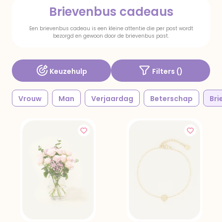
Brievenbus cadeaus
Een brievenbus cadeau is een kleine attentie die per post wordt
bezorgd en gewoon door de brievenbus past.
Keuzehulp
Filters (
)
Vrouw
Man
Verjaardag
Beterschap
Bri