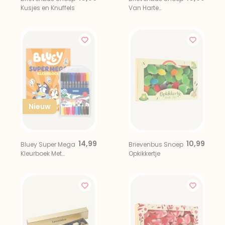
Kusjes en Knuffels
Van Harte
Gefeliciteerd
Nieuw
14,99
10,99
Bluey Super Mega
Brievenbus Snoep
Kleurboek Met
Opkikkertje
Viltstiften