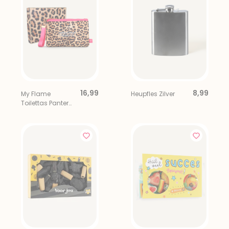
16,99
8,99
My Flame
Heupfles Zilver
Toilettas Panter
Feeling Cute