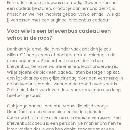
Een reden heb je trouwens niet nodig. Gewoon zomaar
een cadeautje sturen, omdat je aan iemand denkt, is
misschien wel het mooiste gebaar van allemaal. Wie ga
jij verrassen met een origineel brievenbus cadeau?
Voor wie is een brievenbus cadeau een
schot in de roos?
Denk aan je oma, die je minder vaak ziet dan je zou
willen. Of aan je zoon of dochter op kot, midden in de
examenperiode. Studenten kijken zelden in hun
brievenbus, behalve wanneer er iets leuks onderweg is.
Wil je tijdens de blok een cadeau laten bezorgen op kot,
dan ligt daar op een grijze dinsdag plots een verrassing in
de brievenbus, precies wanneer de moed even zoek is.
Zo'n klein teken van leven doet vaak meer dan een lang
telefoongesprek.
Ook jonge ouders, een buurvrouw die altijd voor je
klaarstaat of een vriend die een lastige periode
doormaakt, zijn fijne mensen om eens te verrassen. Een
brievenbuscadeau is een persoonlijke manier om hen te
laten voelen dat je aan hen denkt, zonder dat er een