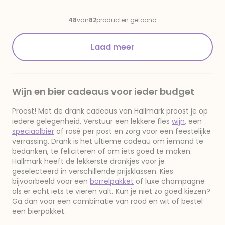
Gefelicitaart(je)
met Garde
48
van
82
producten getoond
Laad meer
Wijn en bier cadeaus voor ieder budget
Proost! Met de drank cadeaus van Hallmark proost je op
iedere gelegenheid. Verstuur een lekkere fles
wijn
, een
speciaalbier
of rosé per post en zorg voor een feestelijke
verrassing. Drank is het ultieme cadeau om iemand te
bedanken, te feliciteren of om iets goed te maken.
Hallmark heeft de lekkerste drankjes voor je
geselecteerd in verschillende prijsklassen. Kies
bijvoorbeeld voor een
borrelpakket
of luxe champagne
als er echt iets te vieren valt. Kun je niet zo goed kiezen?
Ga dan voor een combinatie van rood en wit of bestel
een bierpakket.