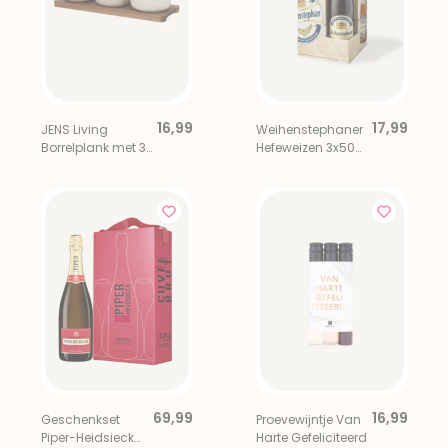
16,99
17,99
JENS Living
Weihenstephaner
Borrelplank met 3
Hefeweizen 3x50
Schaaltjes
cl Bier Giftset
Inclusief Bierglas
69,99
16,99
Geschenkset
Proevewijntje Van
Piper-Heidsieck
Harte Gefeliciteerd