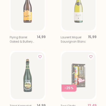
14,99
15,99
Flying Barrel
Laurent Miquel
Oaked & Buttery
Sauvignon Blanc
Chardonnay
-25%
14,99
13,49
Tripel Karmeliet
Two Chefs