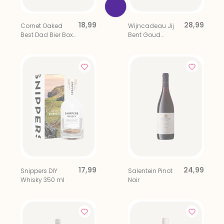
18,99
28,99
Cornet Oaked
Wijncadeau Jij
Best Dad Bier Box
Bent Goud
75cl Inclusief
Waard in
Bierglas
Geschenktas
17,99
24,99
Snippers DIY
Salentein Pinot
Whisky 350 ml
Noir