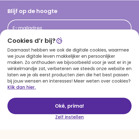
Cadeau inspiratie
Hallmark Kaartclub
Blijf op de hoogte
Op kamp gedichten en versjes
Acties
Leuke en grappige op kamp teksten
E-mailadres
Persberichten
kamppost inspiratie
Cookies d’r bij?
Aanmelden
Daarnaast hebben we ook de digitale cookies, waarmee
we jouw digitale leven makkelijker en persoonlijker
maken. Zo onthouden we bijvoorbeeld voor je wat er in je
winkelmandje zat, verbeteren we steeds onze website en
Download onze app
laten we je als eerst producten zien die het best passen
bij jouw wensen en interesses! Meer weten over cookies?
Klik dan hier.
Oké, prima!
Zelf instellen
Algemene voorwaarden
Privacy statement
Cookies
© 1999 - 2025 Hallmark