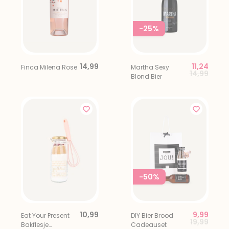
-25%
14,99
11,24
Finca Milena Rose
Martha Sexy
Price redu
to
14,99
Blond Bier
-50%
10,99
9,99
Eat Your Present
DIY Bier Brood
Price red
to
19,99
Bakflesje
Cadeauset