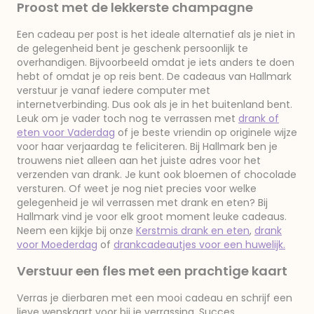
Proost met de lekkerste champagne
Een cadeau per post is het ideale alternatief als je niet in
de gelegenheid bent je geschenk persoonlijk te
overhandigen. Bijvoorbeeld omdat je iets anders te doen
hebt of omdat je op reis bent. De cadeaus van Hallmark
verstuur je vanaf iedere computer met
internetverbinding. Dus ook als je in het buitenland bent.
Leuk om je vader toch nog te verrassen met
drank of
eten voor Vaderdag
of je beste vriendin op originele wijze
voor haar verjaardag te feliciteren. Bij Hallmark ben je
trouwens niet alleen aan het juiste adres voor het
verzenden van drank. Je kunt ook bloemen of chocolade
versturen. Of weet je nog niet precies voor welke
gelegenheid je wil verrassen met drank en eten? Bij
Hallmark vind je voor elk groot moment leuke cadeaus.
Neem een kijkje bij onze
Kerstmis drank en eten
,
drank
voor Moederdag
of
drankcadeautjes voor een huwelijk.
Verstuur een fles met een prachtige kaart
Verras je dierbaren met een mooi cadeau en schrijf een
lieve wenskaart voor bij je verrassing. Succes