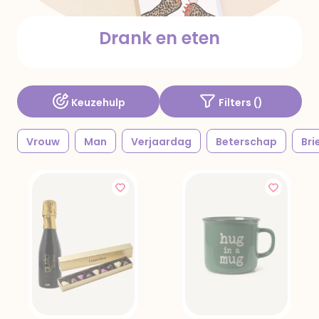
Drank en eten
Keuzehulp
Filters (
)
Vrouw
Man
Verjaardag
Beterschap
Bri