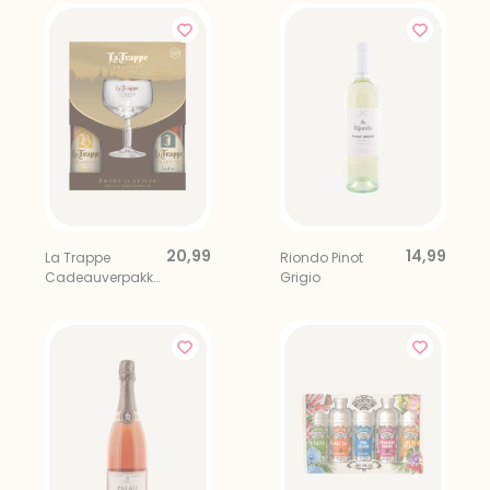
20,99
14,99
La Trappe
Riondo Pinot
Cadeauverpakki
Grigio
ng 4x 33 cl incl.
Bierglas