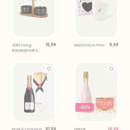
16,99
9,99
JENS Living
Mok Emily in Paris
Borrelset met 2
Schaaltjes
-50%
61,99
14,99
Moet & Chandon
Giftset