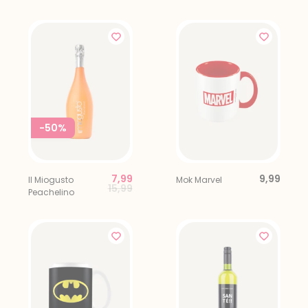
Brut + 2 glazen
-50%
7,99
9,99
Il Miogusto
Mok Marvel
Price reduced from
to
15,99
Peachelino