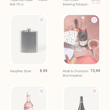
Price red
to
17,99
Bier 75 cl
Brewing Pubquiz
Cadeaupakket
8,99
73,99
Heupfles Zilver
Moet & Chandon
Brut Imperial
Rose 75CL