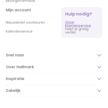
Bezorginformatie
Mijn account
Hulp nodig?
Onze
Nieuwsbrief voorkeuren
klantenservice
helpt je graag
Kalenderservice
verder.
Snel naar
Over Hallmark
Inspiratie
Over ons
Duurzaamheid
Zakelijk
Magazine
Vacatures
Inspiratieteksten
Inloggen retailer
Werken bij Hallmark