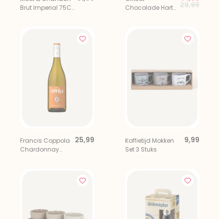
Price redu
to
29,99
Brut Imperial 75CL
Chocolade Hart
in Luxe Giftbox
Ik Hou Van Jou
met Rose
Prosecco
25,99
9,99
Francis Coppola
Koffietijd Mokken
Chardonnay
Set 3 Stuks
Diamant
Collection