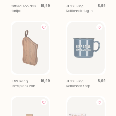
19,99
8,99
Giftset Leonidas
JENS Living
Hartjes
Koffiemok Hug in a
Chocolade met
Mug
Mini Prosecco
16,99
8,99
JENS Living
JENS Living
Borrelplank van
Koffiemok Keep
Acaciahout
Going, Stay
Fabulous