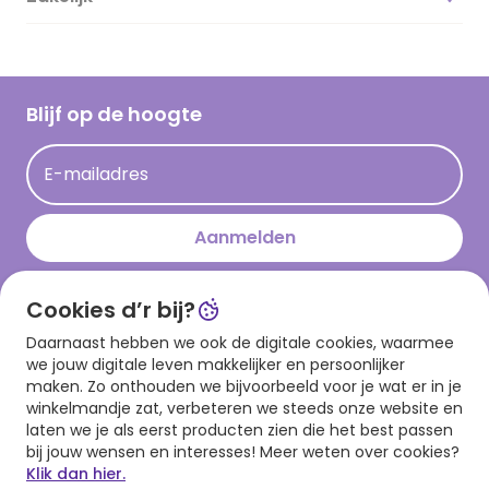
Vacatures
Inspiratieteksten
Inloggen retailer
Werken bij Hallmark
Cadeau inspiratie
Hallmark Kaartclub
Blijf op de hoogte
Op kamp gedichten en versjes
Acties
Leuke en grappige op kamp teksten
E-mailadres
Persberichten
kamppost inspiratie
Aanmelden
Cookies d’r bij?
Download onze app
Daarnaast hebben we ook de digitale cookies, waarmee
we jouw digitale leven makkelijker en persoonlijker
maken. Zo onthouden we bijvoorbeeld voor je wat er in je
winkelmandje zat, verbeteren we steeds onze website en
laten we je als eerst producten zien die het best passen
bij jouw wensen en interesses! Meer weten over cookies?
Klik dan hier.