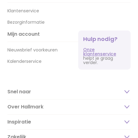
Klantenservice
Bezorginformatie
Mijn account
Hulp nodig?
Onze
Nieuwsbrief voorkeuren
klantenservice
helpt je graag
Kalenderservice
verder.
Snel naar
Over Hallmark
Inspiratie
Over ons
Duurzaamheid
Zakelijk
Magazine