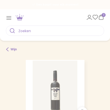
Een kaart voor elk moment
0
Wijn