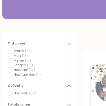
Ontvanger
Vrouw
(22)
Gefilterd op Ontvanger: Vrouw
Man
(15)
Gefilterd op Ontvanger: Man
Meisje
(18)
Gefilterd op Ontvanger: Meisje
Jongen
(12)
Gefilterd op Ontvanger: Jongen
Neutraal
(14)
Gefilterd op Ontvanger: Neutraal
Neutraal kids
(11)
Gefilterd op Ontvanger: Neutraal kids
Collectie
Hallmark
(32)
Gefilterd op Collectie: Hallmark
Fotokaarten