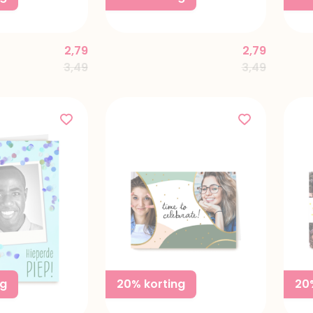
2,79
2,79
Price reduced from
to
Price reduc
to
3,49
3,49
ng
20% korting
20