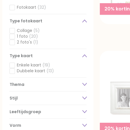
Fotokaart
(32)
20% korti
Gefilterd op Fotokaarten: Fotokaart
Type fotokaart
Collage
(5)
Gefilterd op Type fotokaart: Collage
1 foto
(20)
Gefilterd op Type fotokaart: 1 foto
2 foto's
(1)
Gefilterd op Type fotokaart: 2 foto's
Type kaart
Enkele kaart
(19)
Gefilterd op Type kaart: Enkele kaart
Dubbele kaart
(13)
Gefilterd op Type kaart: Dubbele kaart
Thema
Stijl
Leeftijdsgroep
Vorm
20% korti