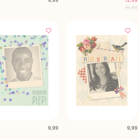
9,99
12,99
Price
16,99
9,99
9,99
d from