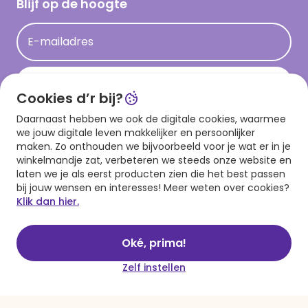
Blijf op de hoogte
Op kamp gedichten en versjes
Acties
Leuke en grappige op kamp teksten
E-mailadres
Persberichten
kamppost inspiratie
Aanmelden
Cookies d’r bij?
Daarnaast hebben we ook de digitale cookies, waarmee
Download onze app
we jouw digitale leven makkelijker en persoonlijker
maken. Zo onthouden we bijvoorbeeld voor je wat er in je
winkelmandje zat, verbeteren we steeds onze website en
laten we je als eerst producten zien die het best passen
bij jouw wensen en interesses! Meer weten over cookies?
Klik dan hier.
Oké, prima!
Algemene voorwaarden
Privacy statement
Cookies
© 1999 - 2025 Hallmark
Zelf instellen