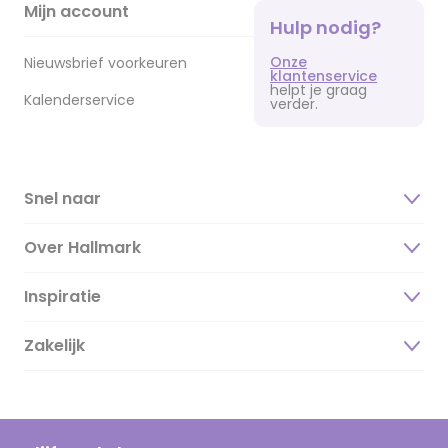
Mijn account
Hulp nodig?
Onze
Nieuwsbrief voorkeuren
klantenservice
helpt je graag
Kalenderservice
verder.
Snel naar
Over Hallmark
Inspiratie
Over ons
Duurzaamheid
Zakelijk
Magazine
Vacatures
Inspiratieteksten
Inloggen retailer
Werken bij Hallmark
Cadeau inspiratie
Hallmark Kaartclub