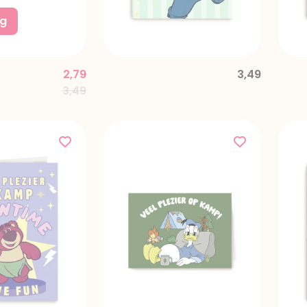
ng
2,79
3,49
Price reduced from
to
3,49