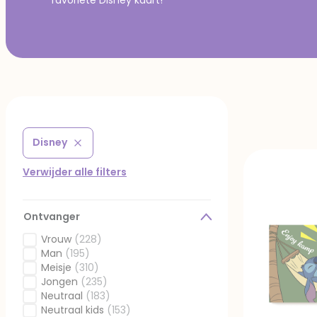
Disney
Verwijder filter Gefilterd op Collectie: Disney
Verwijder alle filters
Ontvanger
Vrouw
(228)
Gefilterd op Ontvanger: Vrouw
Man
(195)
Gefilterd op Ontvanger: Man
Meisje
(310)
Gefilterd op Ontvanger: Meisje
Jongen
(235)
Gefilterd op Ontvanger: Jongen
Neutraal
(183)
Gefilterd op Ontvanger: Neutraal
Neutraal kids
(153)