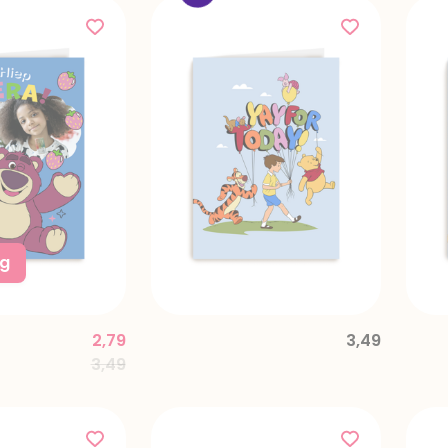
ng
2,79
3,49
Price reduced from
to
3,49