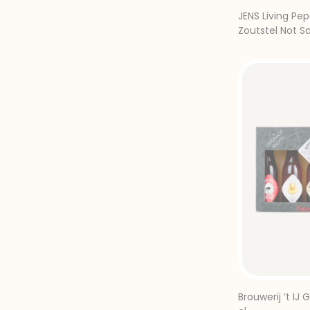
JENS Living Pe
Zoutstel Not Sa
Pepper
Brouwerij ’t IJ 