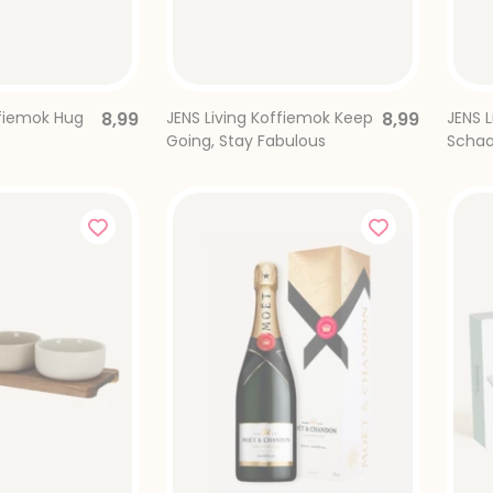
ffiemok Hug
8,99
JENS Living Koffiemok Keep
8,99
JENS L
Going, Stay Fabulous
Schaa