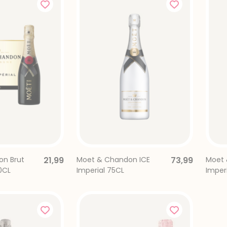
n Brut
21,99
Moet & Chandon ICE
73,99
Moet 
0CL
Imperial 75CL
Imperi