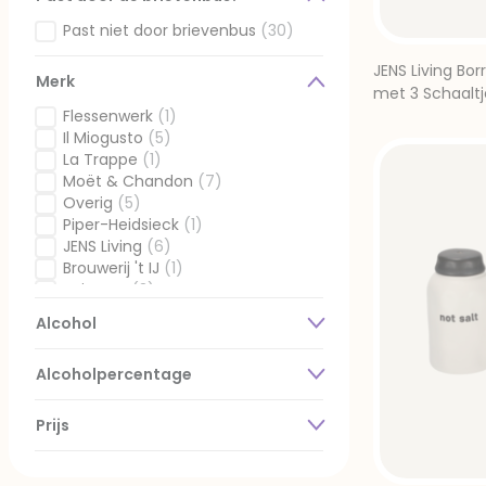
Past niet door brievenbus
(30)
Gefilterd op Past door de brievenbus?: Past niet door b
JENS Living Bor
Merk
met 3 Schaaltj
Flessenwerk
(1)
Gefilterd op Merk: Flessenwerk
Il Miogusto
(5)
Gefilterd op Merk: Il Miogusto
La Trappe
(1)
Gefilterd op Merk: La Trappe
Moët & Chandon
(7)
Gefilterd op Merk: Moët & Chandon
Overig
(5)
Gefilterd op Merk: Overig
Piper-Heidsieck
(1)
Gefilterd op Merk: Piper-Heidsieck
JENS Living
(6)
Gefilterd op Merk: JENS Living
Brouwerij 't IJ
(1)
Gefilterd op Merk: Brouwerij 't IJ
Snippers
(3)
Gefilterd op Merk: Snippers
Alcohol
Alcoholpercentage
Prijs