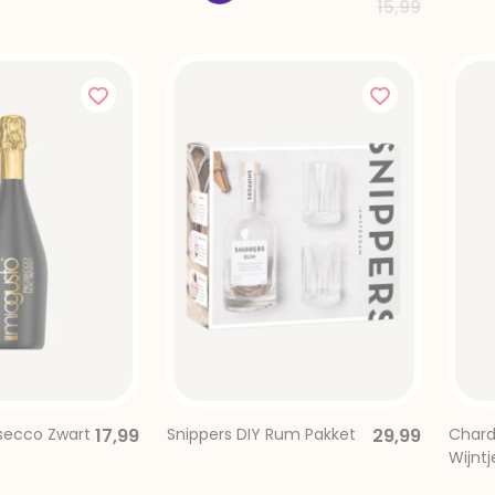
Price reduce
to
15,99
osecco Zwart
17,99
Snippers DIY Rum Pakket
29,99
Chard
Wijntj