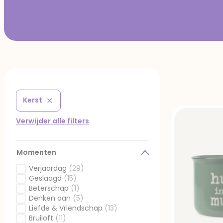
Kerst
Verwijder filter Gefilterd op Submoment: Kerst
Verwijder alle filters
Momenten
Verjaardag
(29)
Gefilterd op Momenten: Verjaardag
Geslaagd
(15)
Gefilterd op Momenten: Geslaagd
Beterschap
(1)
Gefilterd op Momenten: Beterschap
Denken aan
(5)
Gefilterd op Momenten: Denken aan
Liefde & Vriendschap
(13)
Gefilterd op Momenten: Liefde & Vriendschap
Bruiloft
(11)