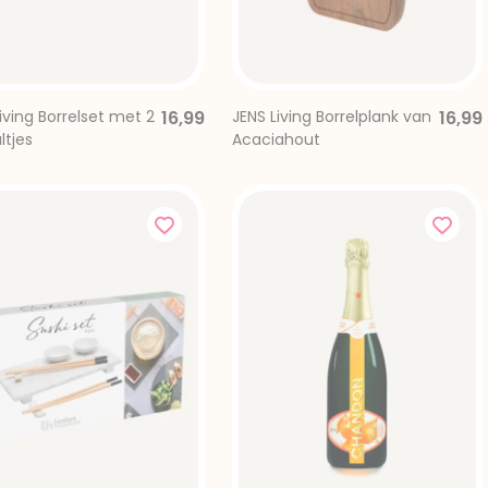
iving Borrelset met 2
16,99
JENS Living Borrelplank van
16,99
ltjes
Acaciahout