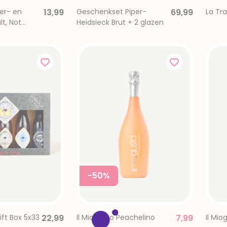
per- en
13,99
Geschenkset Piper-
69,99
La Tra
lt, Not
Heidsieck Brut + 2 glazen
-50%
Gift Box 5x33
22,99
Il Miogusto Peachelino
7,99
Il Mio