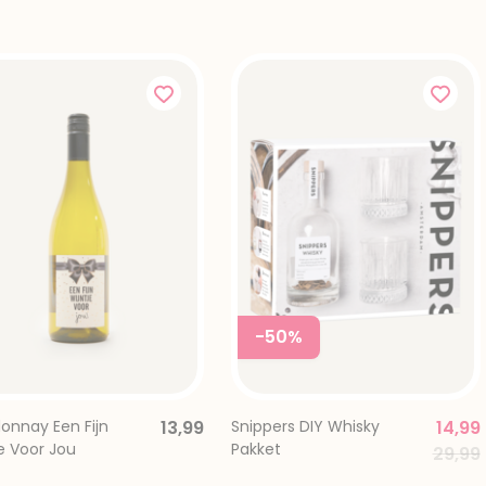
d from
-50%
onnay Een Fijn
13,99
Snippers DIY Whisky
14,99
e Voor Jou
Pakket
Price
29,99