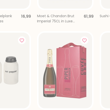
rievenbus
relplank
16,99
Moet & Chandon Brut
61,99
Sushi
es
Imperial 75CL in Luxe
Giftbox