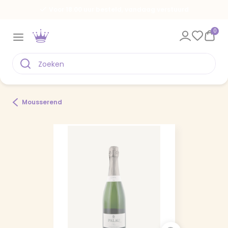
Voor 18.00 uur besteld, vandaag verstuurd
0
Mousserend