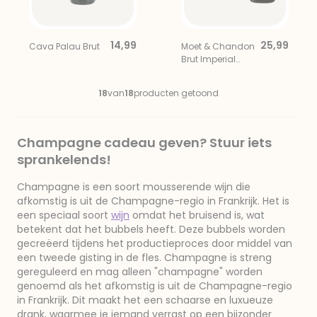
14,99
25,99
Cava Palau Brut
Moet & Chandon
Brut Imperial
Rose Mini 20CL
18
van
18
producten getoond
Champagne cadeau geven? Stuur iets
sprankelends!
Champagne is een soort mousserende wijn die
afkomstig is uit de Champagne-regio in Frankrijk. Het is
een speciaal soort
wijn
omdat het bruisend is, wat
betekent dat het bubbels heeft. Deze bubbels worden
gecreëerd tijdens het productieproces door middel van
een tweede gisting in de fles. Champagne is streng
gereguleerd en mag alleen "champagne" worden
genoemd als het afkomstig is uit de Champagne-regio
in Frankrijk. Dit maakt het een schaarse en luxueuze
drank, waarmee je iemand verrast op een bijzonder