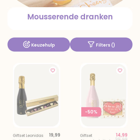
Mousserende dranken
Keuzehulp
Filters (
)
-50%
19,99
14,99
Giftset Leonidas
Giftset
Price redu
to
29,99