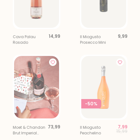
14,99
9,99
Cava Palau
Il Miogusto
Rosado
Prosecco Mini
-50%
73,99
7,99
Moet & Chandon
Il Miogusto
Price red
to
15,99
Brut Imperial
Peachelino
Rose 75CL