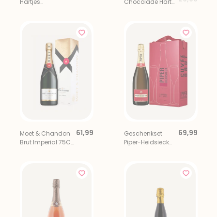
Hartjes
Chocolade Hart
Chocolade met
Ik Hou Van Jou
Mini Prosecco
met Rose
Prosecco
61,99
69,99
Moet & Chandon
Geschenkset
Brut Imperial 75CL
Piper-Heidsieck
in Luxe Giftbox
Brut + 2 glazen