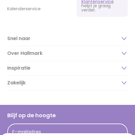
klantenservice
helpt je graag
Kalenderservice
verder.
Snel naar
Over Hallmark
Inspiratie
Over ons
Duurzaamheid
Zakelijk
Magazine
Vacatures
Inspiratieteksten
Inloggen retailer
Werken bij Hallmark
Cadeau inspiratie
Hallmark Kaartclub
Blijf op de hoogte
Op kamp gedichten en versjes
Acties
Leuke en grappige op kamp teksten
E-mailadres