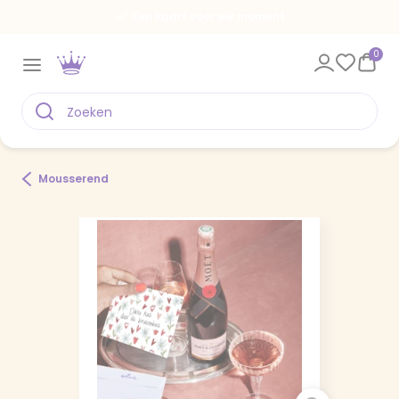
Een kaart voor elk moment
0
Mousserend