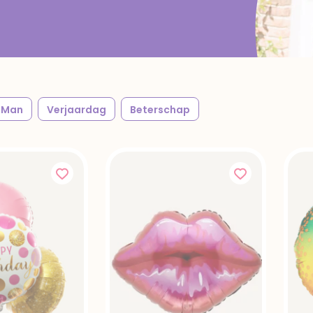
Man
Verjaardag
Beterschap