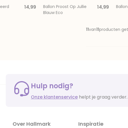
teerd
14,99
Ballon Proost Op Jullie
14,99
Ballo
Blauw Eco
11
van
11
producten ge
Hulp nodig?
Onze klantenservice
helpt je graag verder.
Over Hallmark
Inspiratie