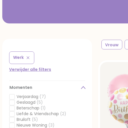
Vrouw
Werk
Verwijder filter Gefilterd op Momenten: Werk
Verwijder alle filters
Momenten
Verjaardag
(7)
Gefilterd op Momenten: Verjaardag
Geslaagd
(5)
Gefilterd op Momenten: Geslaagd
Beterschap
(1)
Gefilterd op Momenten: Beterschap
Liefde & Vriendschap
(2)
Gefilterd op Momenten: Liefde & Vriendschap
Bruiloft
(5)
Gefilterd op Momenten: Bruiloft
Nieuwe Woning
(3)