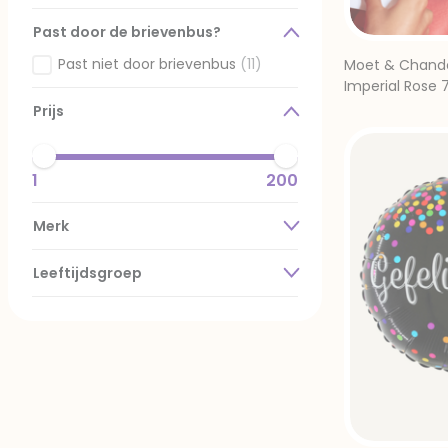
Gefilterd op Ontvanger: Neutraal Kids
Past door de brievenbus?
Past niet door brievenbus
(11)
Moet & Chando
Gefilterd op Past door de brievenbus?: Past niet door b
Imperial Rose 
Prijs
Merk
Leeftijdsgroep