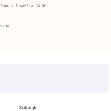
n Bedankt Blauw Eco
14,99
toond
Zakelijk