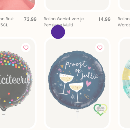
n Brut
73,99
Ballon Geniet van je
14,99
Ballo
rievenbus
75CL
Pensioen Multi
Worde