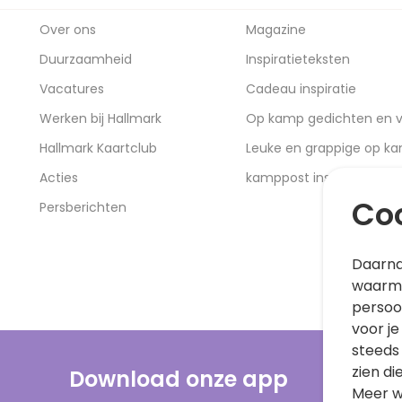
Over ons
Magazine
Duurzaamheid
Inspiratieteksten
Vacatures
Cadeau inspiratie
Werken bij Hallmark
Op kamp gedichten en v
Hallmark Kaartclub
Leuke en grappige op k
Acties
kamppost inspiratie
Coo
Persberichten
Daarna
waarme
persoo
voor je
steeds
zien di
Download onze app
Meer w