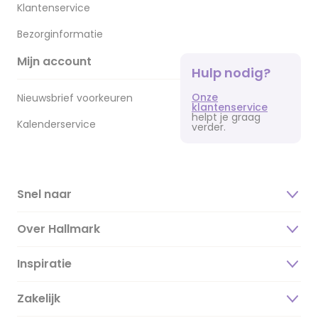
Klantenservice
Bezorginformatie
Mijn account
Hulp nodig?
Onze
Nieuwsbrief voorkeuren
klantenservice
helpt je graag
Kalenderservice
verder.
Snel naar
Over Hallmark
Inspiratie
Over ons
Duurzaamheid
Zakelijk
Magazine