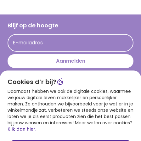
Vacatures
Inspiratieteksten
Inloggen retailer
Werken bij Hallmark
Cadeau inspiratie
Hallmark Kaartclub
Blijf op de hoogte
Op kamp gedichten en versjes
Acties
Leuke en grappige op kamp teksten
E-mailadres
Persberichten
kamppost inspiratie
Aanmelden
Cookies d’r bij?
Download onze app
Daarnaast hebben we ook de digitale cookies, waarmee
we jouw digitale leven makkelijker en persoonlijker
maken. Zo onthouden we bijvoorbeeld voor je wat er in je
winkelmandje zat, verbeteren we steeds onze website en
laten we je als eerst producten zien die het best passen
bij jouw wensen en interesses! Meer weten over cookies?
Klik dan hier.
Algemene voorwaarden
Privacy statement
Cookies