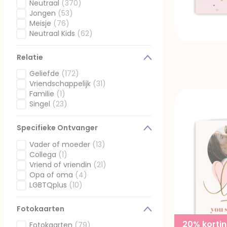
Gefilterd op Ontvanger: Man
Neutraal
(370)
Gefilterd op Ontvanger: Neutraal
Jongen
(53)
Gefilterd op Ontvanger: Jongen
Meisje
(76)
Gefilterd op Ontvanger: Meisje
Neutraal Kids
(62)
Gefilterd op Ontvanger: Neutraal Kids
Relatie
Geliefde
(172)
Gefilterd op Relatie: Geliefde
Vriendschappelijk
(31)
Gefilterd op Relatie: Vriendschappelijk
Familie
(1)
Gefilterd op Relatie: Familie
Singel
(23)
Gefilterd op Relatie: Singel
Specifieke Ontvanger
Vader of moeder
(13)
Gefilterd op Specifieke Ontvanger: Vader of moeder
Collega
(1)
Gefilterd op Specifieke Ontvanger: Collega
Vriend of vriendin
(21)
Gefilterd op Specifieke Ontvanger: Vriend of vriendin
Opa of oma
(4)
Gefilterd op Specifieke Ontvanger: Opa of oma
LGBTQplus
(10)
Gefilterd op Specifieke Ontvanger: LGBTQplus
Fotokaarten
20% korti
Fotokaarten
(79)