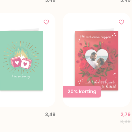
3,49
3,49
20% korting
3,49
2,79
ed from
Pric
3,49