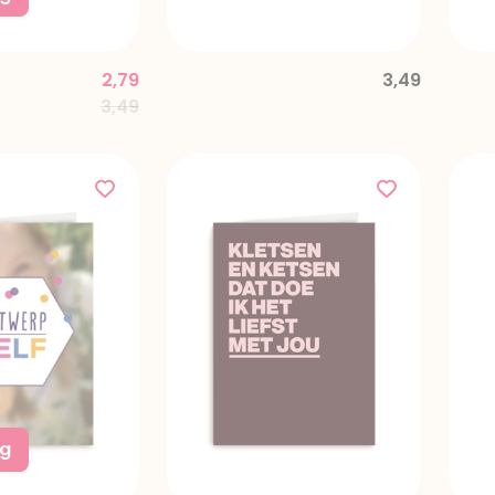
2,79
3,49
Price reduced from
to
3,49
ng