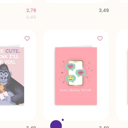
2,79
3,49
Price reduced from
to
3,49