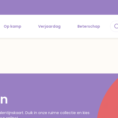
Op kamp
Verjaardag
Beterschap
en
entijnskaart. Duik in onze ruime collectie en kies
ur online!