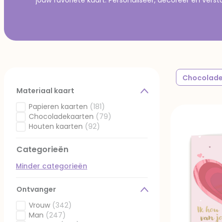
Chocolade
Materiaal kaart
Papieren kaarten
(181)
Gefilterd op Materiaal kaart: Papieren kaarten
Chocoladekaarten
(79)
Gefilterd op Materiaal kaart: Chocoladekaarten
Houten kaarten
(92)
Gefilterd op Materiaal kaart: Houten kaarten
Categorieën
Minder categorieën
Ontvanger
Vrouw
(342)
Gefilterd op Ontvanger: Vrouw
Man
(247)