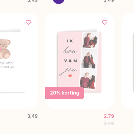
3,49
3,49
20% korting
3,49
2,79
Price reduc
to
3,49