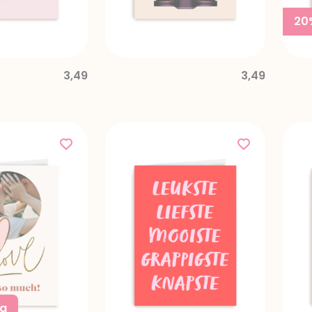
20
3,49
3,49
ng