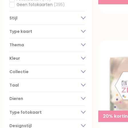
Gefilterd op Fotokaarten: Fotokaarten
Geen fotokaarten
(395)
Gefilterd op Fotokaarten: Geen fotokaarten
Stijl
Type kaart
Thema
Kleur
Collectie
Taal
Dieren
Type fotokaart
20% korti
Designstijl