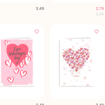
3,49
2,79
Pric
3,49