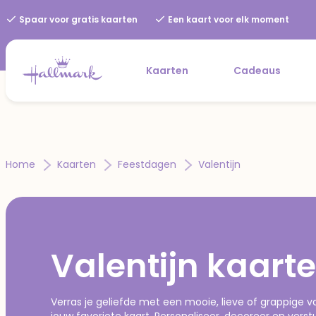
Spaar voor gratis kaarten
Een kaart voor elk moment
Kaarten
Cadeaus
Home
Kaarten
Feestdagen
Valentijn
Valentijn kaart
Verras je geliefde met een mooie, lieve of grappige val
jouw favoriete kaart. Personaliseer, decoreer en verstu