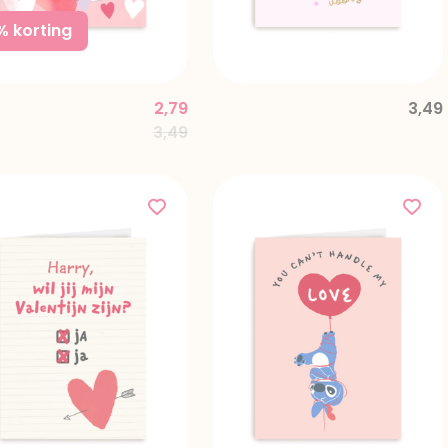
% korting
2,79
3,49
Price reduced from
to
3,49