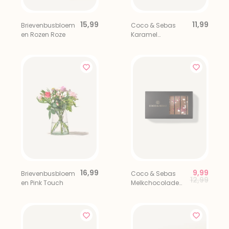
15,99
11,99
Brievenbusbloem
Coco & Sebas
en Rozen Roze
Karamel
Chocolade
Zeezout Bites 8
stuks
16,99
9,99
Brievenbusbloem
Coco & Sebas
Price red
to
12,99
en Pink Touch
Melkchocolade
Framboos
Merengue Bites 8
stuks