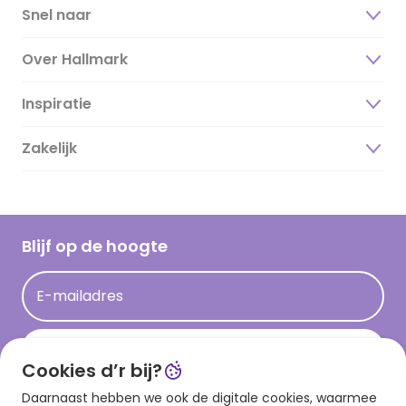
Snel naar
Over Hallmark
Inspiratie
Over ons
Duurzaamheid
Zakelijk
Magazine
Vacatures
Inspiratieteksten
Inloggen retailer
Werken bij Hallmark
Cadeau inspiratie
Hallmark Kaartclub
Blijf op de hoogte
Op kamp gedichten en versjes
Acties
Leuke en grappige op kamp teksten
E-mailadres
Persberichten
kamppost inspiratie
Aanmelden
Cookies d’r bij?
Daarnaast hebben we ook de digitale cookies, waarmee