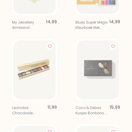
Nieuw
14,99
14,99
My Jewellery
Bluey Super Mega
Armband
Kleurboek Met
Klavertje Vier
Viltstiften
Geluk
11,99
15,99
Leonidas
Coco & Sebas
Chocolade
Kusjes Bonbons 8
Bonbons 8 stuks
stuks