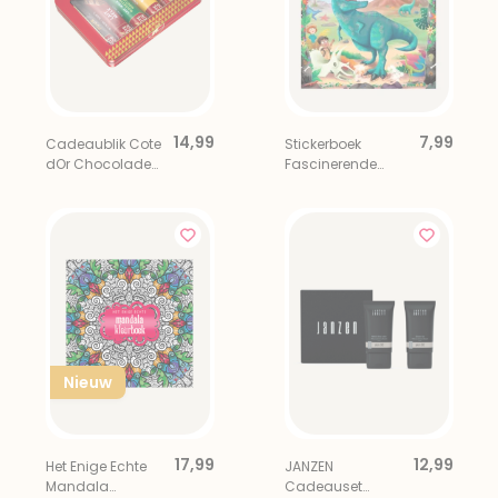
14,99
7,99
Cadeaublik Cote
Stickerboek
dOr Chocolade
Fascinerende
Proeverij 6 stuks
Dinosauriërs
Nieuw
17,99
12,99
Het Enige Echte
JANZEN
Mandala
Cadeauset