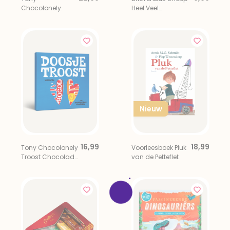
Chocolonely
Heel Veel
Regenboog
Beterschap
Proeverijtje XL
Nieuw
16,99
18,99
Tony Chocolonely
Voorleesboek Pluk
Troost Chocolade
van de Petteflet
Giftbox 2 Repen