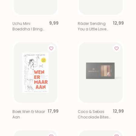
9,99
12,99
Uchu Mini
Räder Sending
Boeddha I Bring
You a Little Love
You Luck
Porseleinen
Geluksduifje
17,99
12,99
Boek Wen Er Maar
Coco & Sebas
Aan
Chocolade Bites
Mix 8 stuks