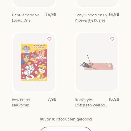
15,99
16,99
Uchu Armband
Tony Chocolonely
Loved One
Proeverijtje Kusjes
7,99
15,99
Paw Patrol
Rockstyle
Kleurboek
Edelsteen Wierook
Cadeauset
Bergkristal en
48
van
101
producten getoond
Kaneel-
Sinaasappel