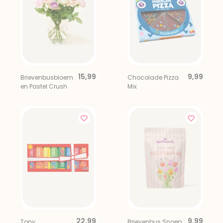
15,99
9,99
Brievenbusbloem
Chocolade Pizza
en Pastel Crush
Mix
22,99
9,99
Tony
Brievenbus Snoep