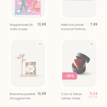
13,99
7,99
Moppenboek De
Melkchocolade
Zoete Zusjes
Karamel Pralines
Liefs & Lekkers
-25%
12,99
11,24
Brievenbuspakket
Coco & Sebas
Price redu
to
14,99
Droogpluimen
Liefdes Hartje
Kaarthouder Roze
Beige