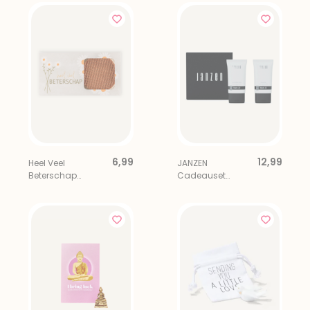
6,99
12,99
Heel Veel
JANZEN
Beterschap
Cadeauset
Stroopwafels 6
Brievenbus Black
stuks
22