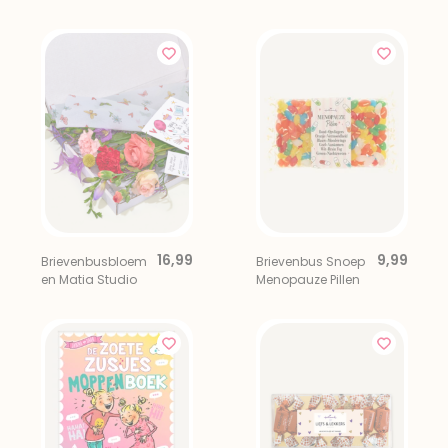
Kleurboek
Brievenbus Skin
90
16,99
9,99
Brievenbusbloem
Brievenbus Snoep
en Matia Studio
Menopauze Pillen