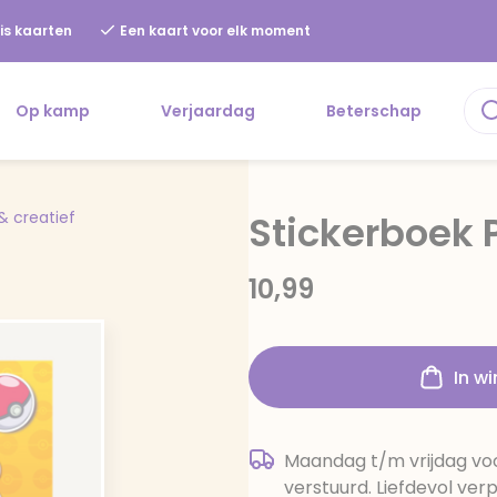
is kaarten
Een kaart voor elk moment
Op kamp
Verjaardag
Beterschap
& creatief
Stickerboek
10,99
In w
Maandag t/m vrijdag voo
verstuurd. Liefdevol ver