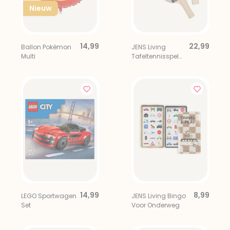
Nieuw
14,99
22,99
Ballon Pokémon
JENS Living
Multi
Tafeltennisspel
To Go
14,99
8,99
LEGO Sportwagen
JENS Living Bingo
Set
Voor Onderweg