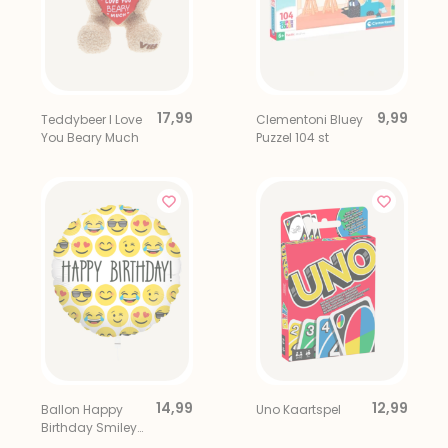
17,99
9,99
Teddybeer I Love
Clementoni Bluey
You Beary Much
Puzzel 104 st
14,99
12,99
Ballon Happy
Uno Kaartspel
Birthday Smiley
Emoji Multi