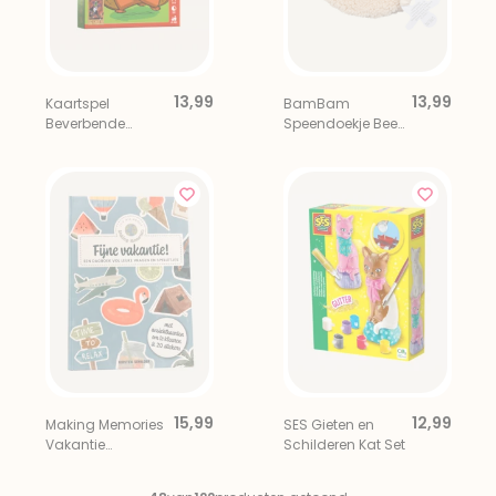
13,99
13,99
Kaartspel
BamBam
Beverbende
Speendoekje Beer
Vanaf 6 Jaar
Beige
15,99
12,99
Making Memories
SES Gieten en
Vakantie
Schilderen Kat Set
Invulboek