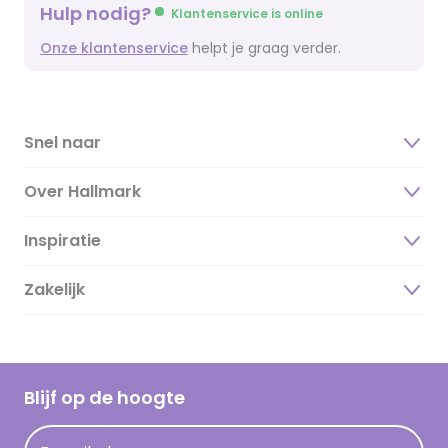
Hulp nodig?
Klantenservice is online
Onze klantenservice
helpt je graag verder.
Snel naar
Over Hallmark
Inspiratie
Over ons
Duurzaamheid
Zakelijk
Magazine
Vacatures
Inspiratieteksten
Inloggen retailer
Werken bij Hallmark
Cadeau inspiratie
Hallmark Kaartclub
Blijf op de hoogte
Op kamp gedichten en versjes
Acties
Leuke en grappige op kamp teksten