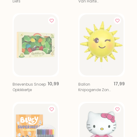
Liefs
Van Harte
Gefeliciteerd
10,99
17,99
Brievenbus Snoep
Ballon
Opkikkertje
Knipogende Zon
Geel