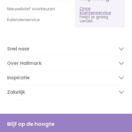
Onze
Nieuwsbrief voorkeuren
klantenservice
helpt je graag
Kalenderservice
verder.
Snel naar
Over Hallmark
Inspiratie
Over ons
Duurzaamheid
Zakelijk
Magazine
Vacatures
Inspiratieteksten
Inloggen retailer
Werken bij Hallmark
Cadeau inspiratie
Hallmark Kaartclub
Blijf op de hoogte
Op kamp gedichten en versjes