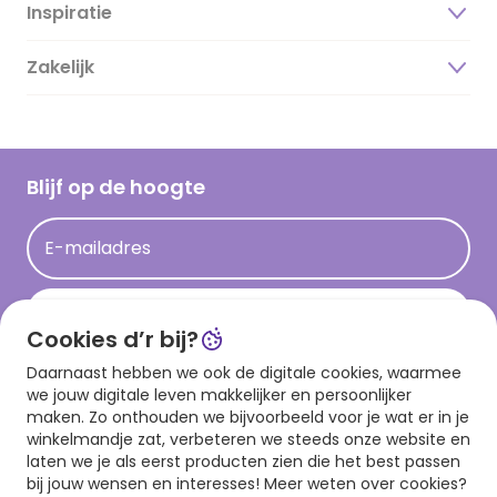
Inspiratie
Over ons
Duurzaamheid
Zakelijk
Magazine
Vacatures
Inspiratieteksten
Inloggen retailer
Werken bij Hallmark
Cadeau inspiratie
Hallmark Kaartclub
Blijf op de hoogte
Op kamp gedichten en versjes
Acties
Leuke en grappige op kamp teksten
E-mailadres
Persberichten
kamppost inspiratie
Aanmelden
Cookies d’r bij?
Daarnaast hebben we ook de digitale cookies, waarmee
Download onze app
we jouw digitale leven makkelijker en persoonlijker
maken. Zo onthouden we bijvoorbeeld voor je wat er in je
winkelmandje zat, verbeteren we steeds onze website en
laten we je als eerst producten zien die het best passen
bij jouw wensen en interesses! Meer weten over cookies?