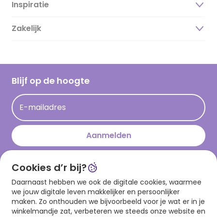
Inspiratie
Over ons
Duurzaamheid
Zakelijk
Magazine
Vacatures
Inspiratieteksten
Inloggen retailer
Werken bij Hallmark
Cadeau inspiratie
Hallmark Kaartclub
Blijf op de hoogte
Op kamp gedichten en versjes
Acties
Leuke en grappige op kamp teksten
E-mailadres
Persberichten
kamppost inspiratie
Aanmelden
Cookies d’r bij?
Download onze app
Daarnaast hebben we ook de digitale cookies, waarmee
we jouw digitale leven makkelijker en persoonlijker
maken. Zo onthouden we bijvoorbeeld voor je wat er in je
winkelmandje zat, verbeteren we steeds onze website en