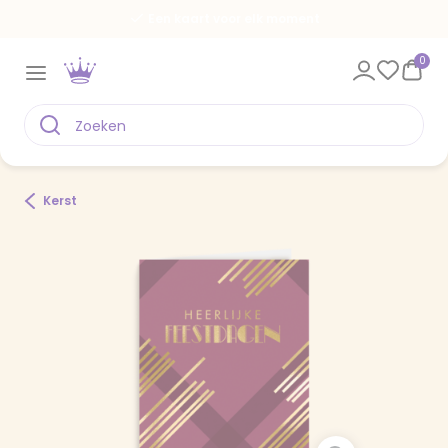
Een kaart voor elk moment
0
Kerst