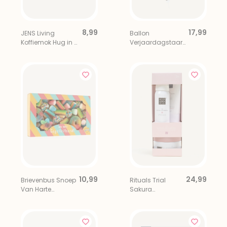
8,99
17,99
JENS Living
Ballon
Koffiemok Hug in a
Verjaardagstaart
Mug
Multi
10,99
24,99
Brievenbus Snoep
Rituals Trial
Van Harte
Sakura
Gefeliciteerd
Cadeauset