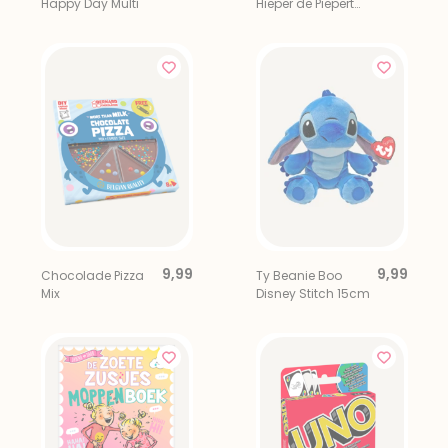
Happy Day Multi
Hieper de Piepert
Proeverijtje
9,99
9,99
Chocolade Pizza
Ty Beanie Boo
Mix
Disney Stitch 15cm