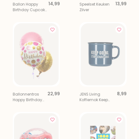
14,99
13,99
Ballon Happy
Speelset Keuken
Birthday Cupcake
Zilver
Roze Goud
22,99
8,99
Ballonnentros
JENS Living
Happy Birthday
Koffiemok Keep
Goud Roze
Going, Stay
Fabulous