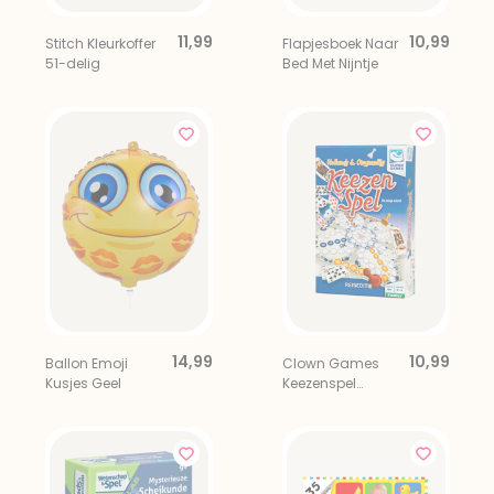
11,99
10,99
Stitch Kleurkoffer
Flapjesboek Naar
51-delig
Bed Met Nijntje
14,99
10,99
Ballon Emoji
Clown Games
Kusjes Geel
Keezenspel
Reiseditie