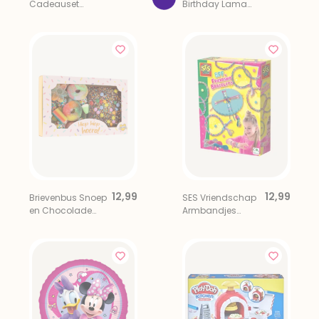
Cadeauset
Birthday Lama
Shower Moments
Oranje
12,99
12,99
Brievenbus Snoep
SES Vriendschap
en Chocolade
Armbandjes
Hiep Hiep Hoera!
Knutselpakket