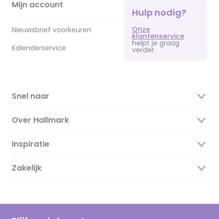
Mijn account
Hulp nodig?
Onze
Nieuwsbrief voorkeuren
klantenservice
helpt je graag
Kalenderservice
verder.
Snel naar
Over Hallmark
Inspiratie
Over ons
Duurzaamheid
Zakelijk
Magazine
Vacatures
Inspiratieteksten
Inloggen retailer
Werken bij Hallmark
Cadeau inspiratie
Hallmark Kaartclub