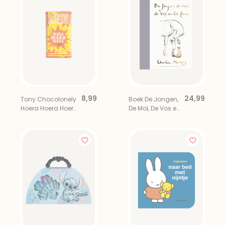
8,99
24,99
Tony Chocolonely
Boek De Jongen,
Hoera Hoera Hoera
De Mol, De Vos en
Feestreep
Het Paard |
Charlie Mackesy