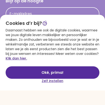
Blijf op de hoogte
Op kamp gedichten en versjes
Acties
Leuke en grappige op kamp teksten
E-mailadres
Persberichten
kamppost inspiratie
Cookies d’r bij?
Aanmelden
Daarnaast hebben we ook de digitale cookies, waarmee
we jouw digitale leven makkelijker en persoonlijker
maken. Zo onthouden we bijvoorbeeld voor je wat er in je
winkelmandje zat, verbeteren we steeds onze website en
Download onze app
laten we je als eerst producten zien die het best passen
bij jouw wensen en interesses! Meer weten over cookies?
Klik dan hier.
Oké, prima!
Zelf instellen
Algemene voorwaarden
Privacy statement
Cookies
© 1999 - 2025 Hallmark