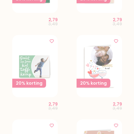
2,79
2,79
Price reduced from
to
Price red
to
3,49
3,49
20% korting
20% korting
2,79
2,79
Price reduced from
to
Price red
to
3,49
3,49