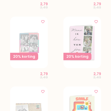
2,79
2,79
Price reduced from
to
Price red
to
3,49
3,49
20% korting
20% korting
2,79
2,79
Price reduced from
to
Price red
to
3,49
3,49