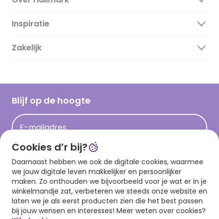
Inspiratie
Over ons
Duurzaamheid
Zakelijk
Magazine
Vacatures
Inspiratieteksten
Inloggen retailer
Werken bij Hallmark
Cadeau inspiratie
Hallmark Kaartclub
Blijf op de hoogte
Op kamp gedichten en versjes
Acties
Leuke en grappige op kamp teksten
E-mailadres
Persberichten
kamppost inspiratie
Cookies d’r bij?
Aanmelden
Daarnaast hebben we ook de digitale cookies, waarmee
we jouw digitale leven makkelijker en persoonlijker
maken. Zo onthouden we bijvoorbeeld voor je wat er in je
winkelmandje zat, verbeteren we steeds onze website en
Download onze app
laten we je als eerst producten zien die het best passen
bij jouw wensen en interesses! Meer weten over cookies?