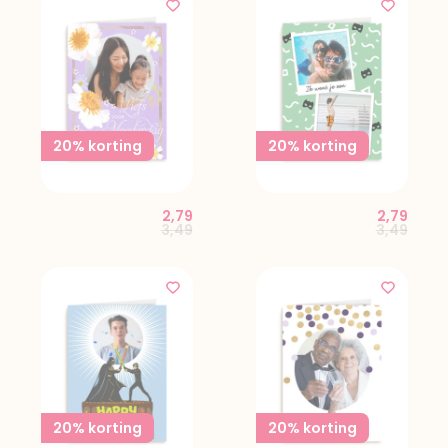
20% korting
20% korting
2,79
2,79
Price reduced from
to
Price red
to
3,49
3,49
20% korting
20% korting