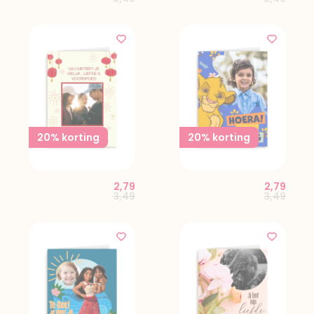
20% korting
20% korting
2,79
2,79
Price reduced from
to
Price red
to
3,49
3,49