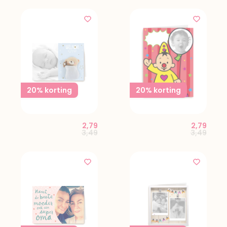
20% korting
20% korting
2,79
2,79
Price reduced from
to
Price red
to
3,49
3,49