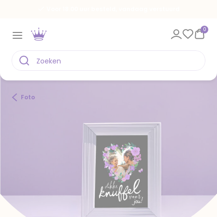
Voor 18.00 uur besteld, vandaag verstuurd
0
Foto