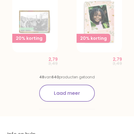
20% korting
20% korting
2,79
2,79
Price reduced from
to
Price red
to
3,49
3,49
48
van
640
producten getoond
Laad meer