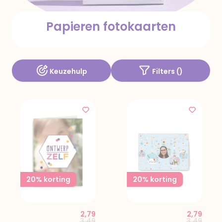
Papieren fotokaarten
Keuzehulp
Filters (
)
20% korting
20% korting
2,79
2,79
Price reduced from
to
Price red
to
3,49
3,49