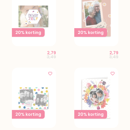
20% korting
20% korting
2,79
2,79
Price reduced from
to
Price red
to
3,49
3,49
20% korting
20% korting