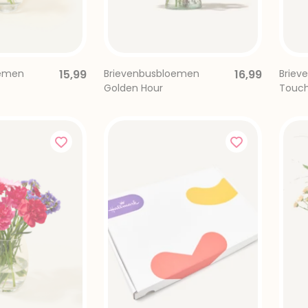
oemen
15,99
Brievenbusbloemen
16,99
Briev
Golden Hour
Touc