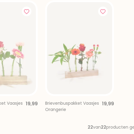
ket Vaasjes
19,99
Brievenbuspakket Vaasjes
19,99
Orangerie
22
van
22
producten g