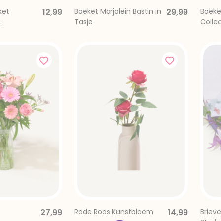
ket
12,99
Boeket Marjolein Bastin in
29,99
Boeket
Tasje
Collec
oze Beige
27,99
Rode Roos Kunstbloem
14,99
Briev