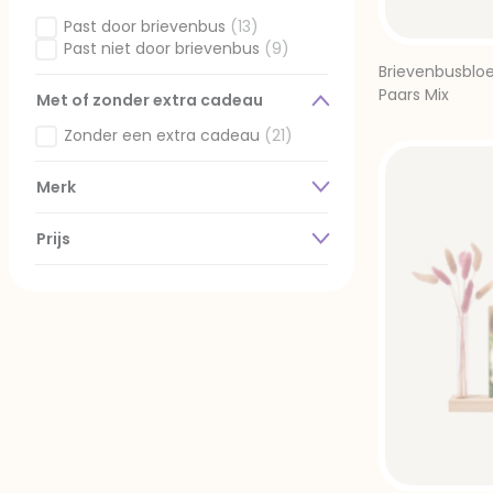
Past door brievenbus
(13)
Gefilterd op Past door de brievenbus?: Past door brieve
Past niet door brievenbus
(9)
Gefilterd op Past door de brievenbus?: Past niet door b
Brievenbusblo
Paars Mix
Met of zonder extra cadeau
Zonder een extra cadeau
(21)
Gefilterd op Met of zonder extra cadeau: Zonder een e
Merk
Prijs