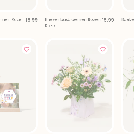
nbus
rievenbus
emen Roze
15,99
Brievenbusbloemen Rozen
15,99
Boeke
Roze
xtra cadeau