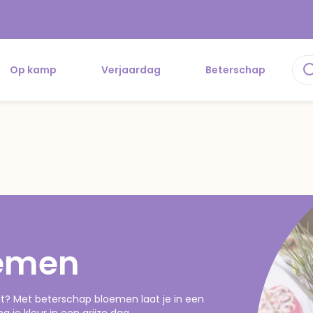
Op kamp
Verjaardag
Beterschap
oemen
elt? Met beterschap bloemen laat je in een
je kleur in een grijze dag.