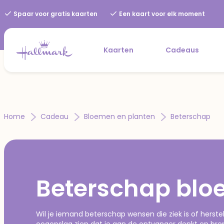
Spaar voor gratis kaarten
Een kaart voor elk moment
Kaarten
Cadeaus
Home
Cadeau
Bloemen en planten
Beterschap
Beterschap bl
Wil je iemand beterschap wensen die ziek is of herst
oogopslag zien dat je aan de ontvanger denkt en breng 