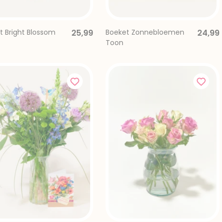
t Bright Blossom
25,99
Boeket Zonnebloemen
24,99
Toon