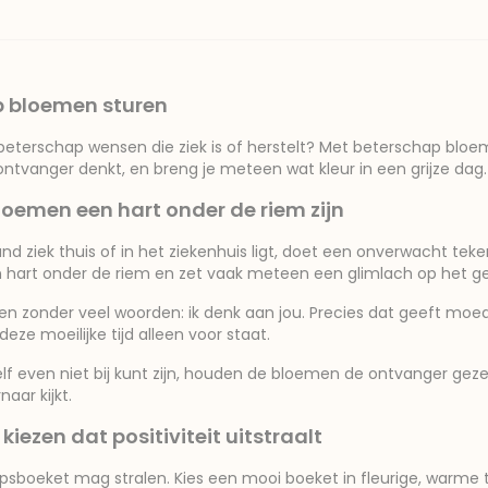
p bloemen sturen
beterschap wensen die ziek is of herstelt? Met beterschap bloe
ontvanger denkt, en breng je meteen wat kleur in een grijze dag.
emen een hart onder de riem zijn
d ziek thuis of in het ziekenhuis ligt, doet een onverwacht te
 hart onder de riem en zet vaak meteen een glimlach op het ge
 zonder veel woorden: ik denk aan jou. Precies dat geeft moed
eze moeilijke tijd alleen voor staat.
zelf even niet bij kunt zijn, houden de bloemen de ontvanger geze
aar kijkt.
kiezen dat positiviteit uitstraalt
sboeket mag stralen. Kies een mooi boeket in fleurige, warme ti