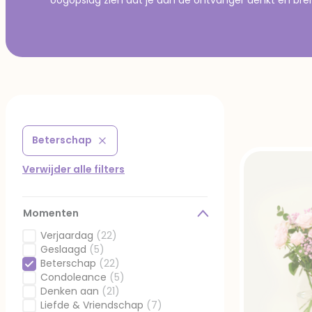
Beterschap
Verwijder filter Gefilterd op Momenten: Beterschap
Verwijder alle filters
Momenten
Verjaardag
(22)
Gefilterd op Momenten: Verjaardag
Geslaagd
(5)
Gefilterd op Momenten: Geslaagd
Beterschap
(22)
Geselecteerd Gefilterd op Momenten: Beterschap
Condoleance
(5)
Gefilterd op Momenten: Condoleance
Denken aan
(21)
Gefilterd op Momenten: Denken aan
Liefde & Vriendschap
(7)