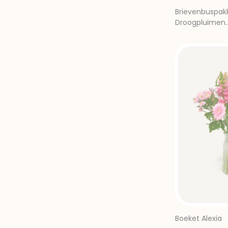
Brievenbuspak
Droogpluimen
Kaarthouder R
Boeket Alexia