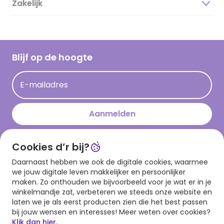
Zakelijk
Magazine
Vacatures
Inspiratieteksten
Inloggen retailer
Werken bij Hallmark
Cadeau inspiratie
Hallmark Kaartclub
Blijf op de hoogte
Op kamp gedichten en versjes
Acties
Leuke en grappige op kamp teksten
E-mailadres
Persberichten
kamppost inspiratie
Aanmelden
Cookies d’r bij?
Download onze app
Daarnaast hebben we ook de digitale cookies, waarmee
we jouw digitale leven makkelijker en persoonlijker
maken. Zo onthouden we bijvoorbeeld voor je wat er in je
winkelmandje zat, verbeteren we steeds onze website en
laten we je als eerst producten zien die het best passen
bij jouw wensen en interesses! Meer weten over cookies?
Klik dan hier.