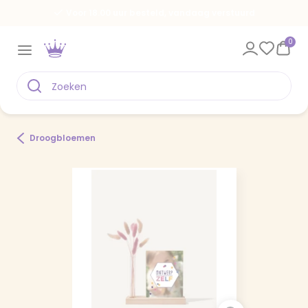
Voor 18.00 uur besteld, vandaag verstuurd
0
Droogbloemen