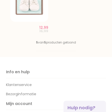
12,99
Price reduced from
to
16,99
5
van
5
producten getoond
Info en hulp
Klantenservice
Bezorginformatie
Mijn account
Hulp nodig?