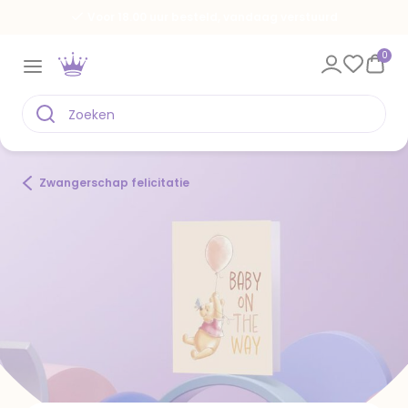
Voor 18.00 uur besteld, vandaag verstuurd
0
Zwangerschap felicitatie