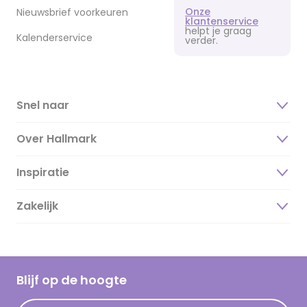
Onze
Nieuwsbrief voorkeuren
klantenservice
helpt je graag
Kalenderservice
verder.
Snel naar
Over Hallmark
Inspiratie
Over ons
Duurzaamheid
Zakelijk
Magazine
Vacatures
Inspiratieteksten
Inloggen retailer
Werken bij Hallmark
Cadeau inspiratie
Hallmark Kaartclub
Blijf op de hoogte
Op kamp gedichten en versjes
Acties