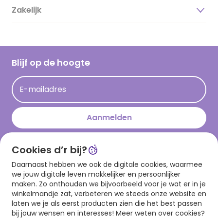
Duurzaamheid
Zakelijk
Magazine
Vacatures
Inspiratieteksten
Inloggen retailer
Werken bij Hallmark
Cadeau inspiratie
Hallmark Kaartclub
Blijf op de hoogte
Op kamp gedichten en versjes
Acties
Leuke en grappige op kamp teksten
E-mailadres
Persberichten
kamppost inspiratie
Aanmelden
Cookies d’r bij?
Download onze app
Daarnaast hebben we ook de digitale cookies, waarmee
we jouw digitale leven makkelijker en persoonlijker
maken. Zo onthouden we bijvoorbeeld voor je wat er in je
winkelmandje zat, verbeteren we steeds onze website en
laten we je als eerst producten zien die het best passen
bij jouw wensen en interesses! Meer weten over cookies?