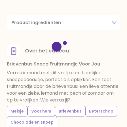
Product ingrediënten
glucosestroop, suiker, water, rundergelatine (halal),
zetmeel, gemodificeerd aardappelzetmeel,
zuurteregelaars (E270, E296, E330), pectine,
glansmiddelen (glycerolmonostearaat
Over het cadeau
(zonnebloem, E471), plantaardige olie (kokosnoot,
karitè, palm, E901, E903)), kunstmatige smaakstof
Brievenbus Snoep Fruitmandje Voor Jou
en kleurstoffen (E100, E129, E132, E133, E150c, E160a,
Verras iemand met dit vrolijke en heerlijke
E163)
snoepcadeautje, perfect als opkikker. Een zoet
fruitmandje door de brievenbus! Een lieve attentie
voor een zieke, iemand met pech of zomaar om
op te vrolijken. Wie verras jij?
Meisje
Voor hem
Brievenbus
Beterschap
Chocolade en snoep