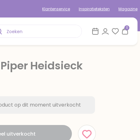
Klantenservice
Inspiratieteksten
Magazine
0
iper Heidsieck
roduct op dit moment uitverkocht
l uitverkocht