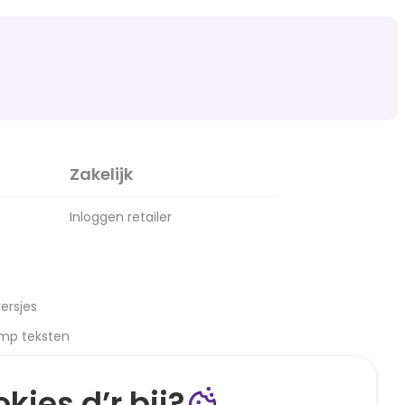
Zakelijk
Inloggen retailer
ersjes
amp teksten
kies d’r bij?