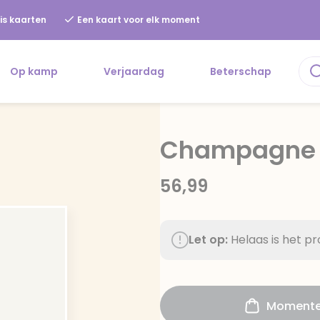
is kaarten
Een kaart voor elk moment
Op kamp
Verjaardag
Beterschap
Champagne P
56,99
Let op:
Helaas is het p
Momentee