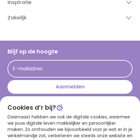
Inspiratie
Over ons
Duurzaamheid
Zakelijk
Magazine
Vacatures
Inspiratieteksten
Inloggen retailer
Werken bij Hallmark
Cadeau inspiratie
Hallmark Kaartclub
Blijf op de hoogte
Op kamp gedichten en versjes
Acties
Leuke en grappige op kamp teksten
E-mailadres
Persberichten
kamppost inspiratie
Aanmelden
Cookies d’r bij?
Download onze app
Daarnaast hebben we ook de digitale cookies, waarmee
we jouw digitale leven makkelijker en persoonlijker
maken. Zo onthouden we bijvoorbeeld voor je wat er in je
winkelmandje zat, verbeteren we steeds onze website en