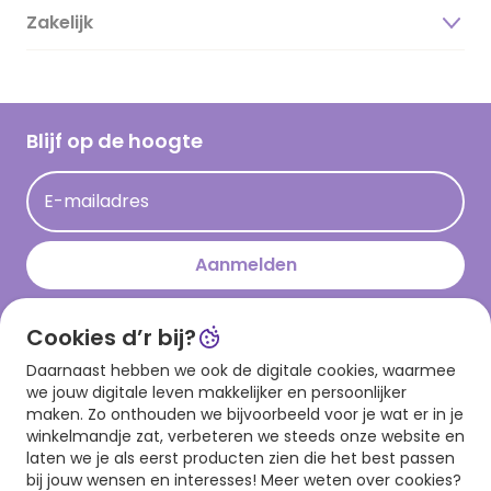
Duurzaamheid
Zakelijk
Magazine
Vacatures
Inspiratieteksten
Inloggen retailer
Werken bij Hallmark
Cadeau inspiratie
Hallmark Kaartclub
Blijf op de hoogte
Op kamp gedichten en versjes
Acties
Leuke en grappige op kamp teksten
E-mailadres
Persberichten
kamppost inspiratie
Aanmelden
Cookies d’r bij?
Download onze app
Daarnaast hebben we ook de digitale cookies, waarmee
we jouw digitale leven makkelijker en persoonlijker
maken. Zo onthouden we bijvoorbeeld voor je wat er in je
winkelmandje zat, verbeteren we steeds onze website en
laten we je als eerst producten zien die het best passen
bij jouw wensen en interesses! Meer weten over cookies?