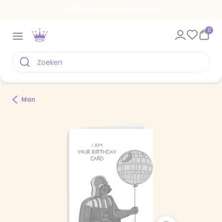
Een kaart voor elk moment
0
Man