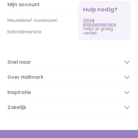
Mijn account
Hulp nodig?
Onze
Nieuwsbrief voorkeuren
klantenservice
helpt je graag
Kalenderservice
verder.
Snel naar
Over Hallmark
Inspiratie
Over ons
Duurzaamheid
Zakelijk
Magazine
Vacatures
Inspiratieteksten
Inloggen retailer
Werken bij Hallmark
Cadeau inspiratie