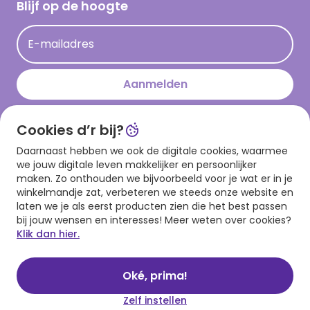
Hallmark Kaartclub
Blijf op de hoogte
Op kamp gedichten en versjes
Acties
Leuke en grappige op kamp teksten
E-mailadres
Persberichten
kamppost inspiratie
Aanmelden
Cookies d’r bij?
Download onze app
Daarnaast hebben we ook de digitale cookies, waarmee
we jouw digitale leven makkelijker en persoonlijker
maken. Zo onthouden we bijvoorbeeld voor je wat er in je
winkelmandje zat, verbeteren we steeds onze website en
laten we je als eerst producten zien die het best passen
bij jouw wensen en interesses! Meer weten over cookies?
Klik dan hier.
Algemene voorwaarden
Privacy statement
Cookies
© 1999 - 2025 Hallmark
Oké, prima!
Zelf instellen