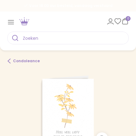
Voor 18.00 uur besteld, vandaag verstuurd
0
Condoleance