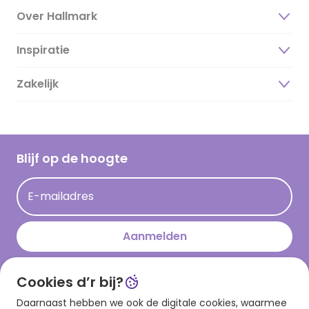
Over Hallmark
Inspiratie
Over ons
Duurzaamheid
Zakelijk
Magazine
Vacatures
Inspiratieteksten
Inloggen retailer
Werken bij Hallmark
Cadeau inspiratie
Hallmark Kaartclub
Blijf op de hoogte
Op kamp gedichten en versjes
Acties
Leuke en grappige op kamp teksten
E-mailadres
Persberichten
kamppost inspiratie
Aanmelden
Cookies d’r bij?
Download onze app
Daarnaast hebben we ook de digitale cookies, waarmee