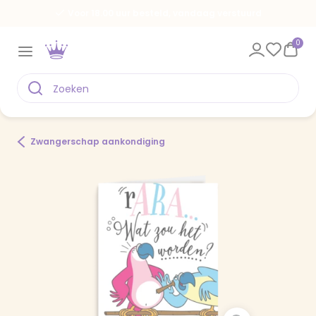
Voor 18.00 uur besteld, vandaag verstuurd
0
Zwangerschap aankondiging