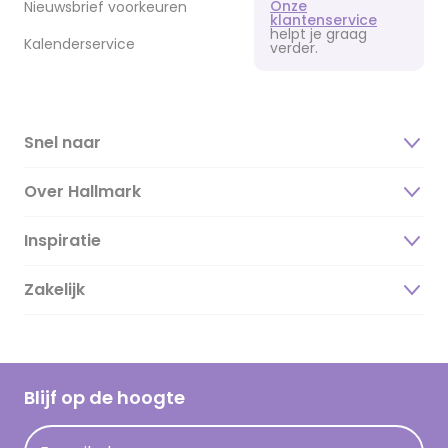
Onze
Nieuwsbrief voorkeuren
klantenservice
helpt je graag
Kalenderservice
verder.
Snel naar
Over Hallmark
Inspiratie
Over ons
Duurzaamheid
Zakelijk
Magazine
Vacatures
Inspiratieteksten
Inloggen retailer
Werken bij Hallmark
Cadeau inspiratie
Hallmark Kaartclub
Blijf op de hoogte
Op kamp gedichten en versjes
Acties
Leuke en grappige op kamp teksten