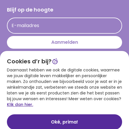
Cadeau inspiratie
Hallmark Kaartclub
Blijf op de hoogte
Op kamp gedichten en versjes
Acties
Leuke en grappige op kamp teksten
E-mailadres
Persberichten
kamppost inspiratie
Aanmelden
Cookies d’r bij?
Download onze app
Daarnaast hebben we ook de digitale cookies, waarmee
we jouw digitale leven makkelijker en persoonlijker
maken. Zo onthouden we bijvoorbeeld voor je wat er in je
winkelmandje zat, verbeteren we steeds onze website en
laten we je als eerst producten zien die het best passen
bij jouw wensen en interesses! Meer weten over cookies?
Klik dan hier.
Algemene voorwaarden
Privacy statement
Cookies
© 1999 - 2025 Hallmark
Oké, prima!