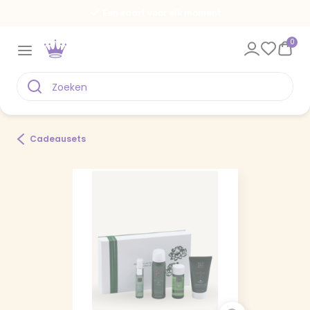
Een kaart voor elk moment
0
Cadeausets