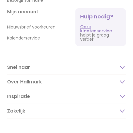
Bezorginformatie
Mijn account
Hulp nodig?
Onze
Nieuwsbrief voorkeuren
klantenservice
helpt je graag
Kalenderservice
verder.
Snel naar
Over Hallmark
Inspiratie
Over ons
Duurzaamheid
Zakelijk
Magazine
Vacatures
Inspiratieteksten
Inloggen retailer
Werken bij Hallmark