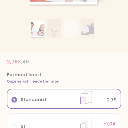
Price reduced from
to
2,79
3,49
Formaat kaart
Onze verschillende formaten
Standaard
2,79
+1,04
XL