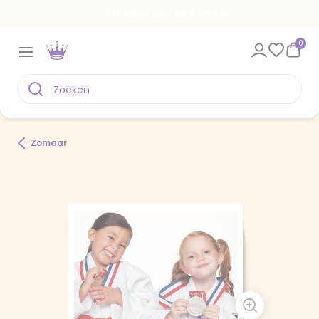
Een kaart voor elk moment
0
Zomaar