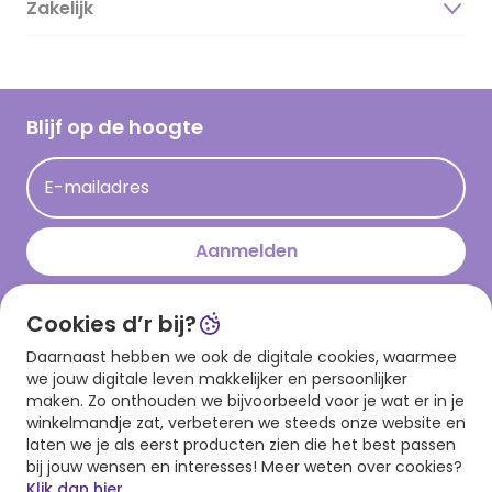
Zakelijk
Magazine
Vacatures
Inspiratieteksten
Inloggen retailer
Werken bij Hallmark
Cadeau inspiratie
Hallmark Kaartclub
Blijf op de hoogte
Op kamp gedichten en versjes
Acties
Leuke en grappige op kamp teksten
E-mailadres
Persberichten
kamppost inspiratie
Aanmelden
Cookies d’r bij?
Download onze app
Daarnaast hebben we ook de digitale cookies, waarmee
we jouw digitale leven makkelijker en persoonlijker
maken. Zo onthouden we bijvoorbeeld voor je wat er in je
winkelmandje zat, verbeteren we steeds onze website en
laten we je als eerst producten zien die het best passen
bij jouw wensen en interesses! Meer weten over cookies?
Klik dan hier.