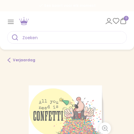
Een kaart voor elk moment
0
Verjaardag