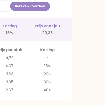
Bereken voordeel
Korting
Prijs voor jou
15%
20,35
rijs per stuk
Korting
4,79
-
4,07
15%
3,83
20%
3,35
30%
2,87
40%