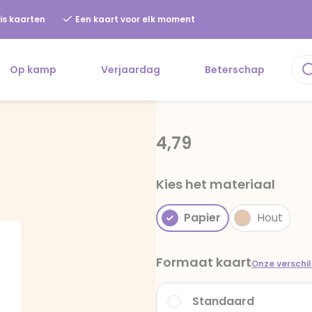
is kaarten
Een kaart voor elk moment
Op kamp
Verjaardag
Beterschap
4,79
Kies het materiaal
Papier
Hout
Formaat kaart
Onze verschi
Standaard