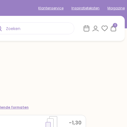
Klantenservice
Inspiratieteksten
Magazine
0
llende formaten
-1,30