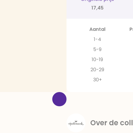
17,45
Aantal
P
1-4
5-9
10-19
20-29
30+
Over de coll