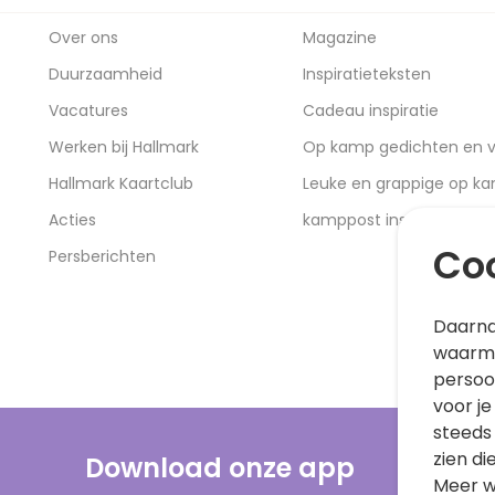
Over ons
Magazine
Duurzaamheid
Inspiratieteksten
Vacatures
Cadeau inspiratie
Werken bij Hallmark
Op kamp gedichten en v
Hallmark Kaartclub
Leuke en grappige op k
Acties
kamppost inspiratie
Coo
Persberichten
Daarna
waarme
persoo
voor je
steeds
zien di
Download onze app
Meer w