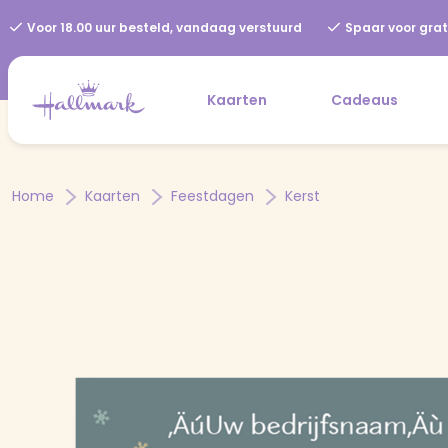
Voor 18.00 uur besteld, vandaag verstuurd
Spaar voor grat
Kaarten
Cadeaus
Home
Kaarten
Feestdagen
Kerst