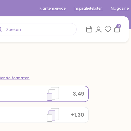
Klantenservice
Inspiratieteksten
Magazine
0
llende formaten
3,49
+1,30