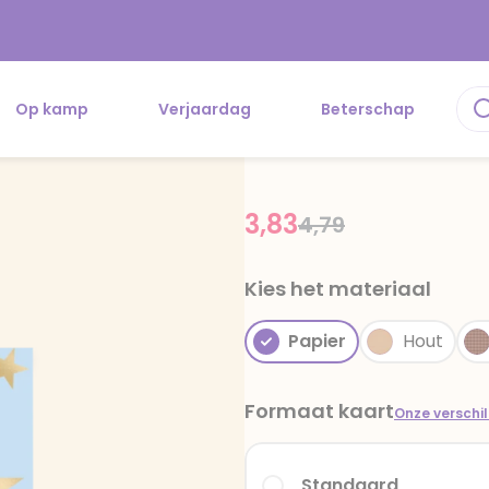
Op kamp
Verjaardag
Beterschap
3,83
Price reduced fr
to
4,79
Kies het materiaal
Papier
Hout
Formaat kaart
Onze verschi
Standaard