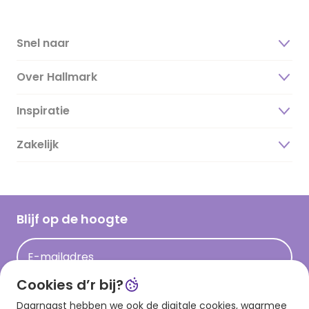
Snel naar
Over Hallmark
Inspiratie
Over ons
Duurzaamheid
Zakelijk
Magazine
Vacatures
Inspiratieteksten
Inloggen retailer
Werken bij Hallmark
Cadeau inspiratie
Hallmark Kaartclub
Blijf op de hoogte
Op kamp gedichten en versjes
Acties
Leuke en grappige op kamp teksten
E-mailadres
Persberichten
kamppost inspiratie
Cookies d’r bij?
Aanmelden
Daarnaast hebben we ook de digitale cookies, waarmee