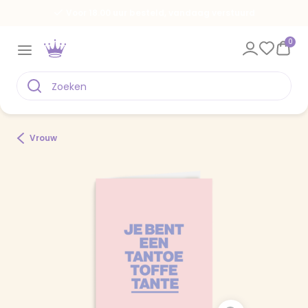
Voor 18.00 uur besteld, vandaag verstuurd
0
Vrouw