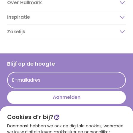
Over Hallmark
Inspiratie
Over ons
Duurzaamheid
Zakelijk
Magazine
Vacatures
Inspiratieteksten
Inloggen retailer
Werken bij Hallmark
Cadeau inspiratie
Hallmark Kaartclub
Blijf op de hoogte
Op kamp gedichten en versjes
Acties
Leuke en grappige op kamp teksten
E-mailadres
Persberichten
kamppost inspiratie
Aanmelden
Cookies d’r bij?
Download onze app
Daarnaast hebben we ook de digitale cookies, waarmee
we jouw digitale leven makkelijker en persoonlijker