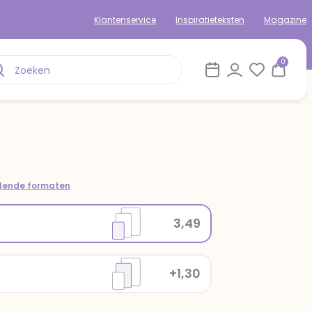
Klantenservice
Inspiratieteksten
Magazine
0
llende formaten
3,49
+1,30