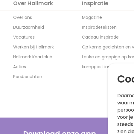
Over Hallmark
Inspiratie
Over ons
Magazine
Duurzaamheid
Inspiratieteksten
Vacatures
Cadeau inspiratie
Werken bij Hallmark
Op kamp gedichten en v
Hallmark Kaartclub
Leuke en grappige op k
Acties
kamppost inspiratie
Coo
Persberichten
Daarna
waarme
persoo
voor je
steeds
zien di
Download onze app