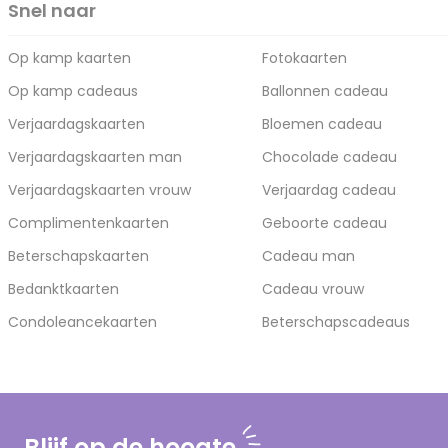
Snel naar
Op kamp kaarten
Fotokaarten
Op kamp cadeaus
Ballonnen cadeau
Verjaardagskaarten
Bloemen cadeau
Verjaardagskaarten man
Chocolade cadeau
Verjaardagskaarten vrouw
Verjaardag cadeau
Complimentenkaarten
Geboorte cadeau
Beterschapskaarten
Cadeau man
Bedanktkaarten
Cadeau vrouw
Condoleancekaarten
Beterschapscadeaus
Blijf op de hoogte