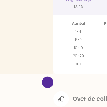
17,45
Aantal
P
1-4
5-9
10-19
20-29
30+
Over de coll