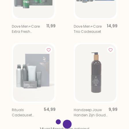
11,99
14,99
Dove Men+Care
Dove Men+Care
Extra Fresh
Trio Cadeauset
Cadeauset
54,99
9,99
Rituals
Handzeep Jouw
Cadeauset
Handen Zijn Goud
Homme Large
Waard
14
van
14
producten getoond