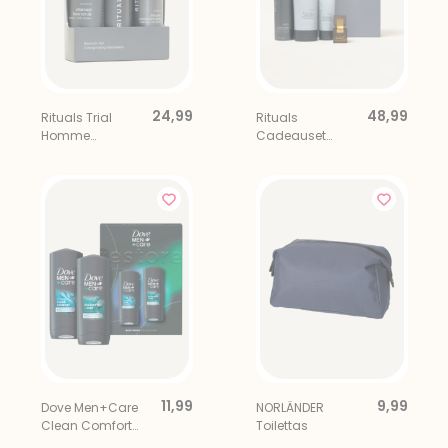
24,99
48,99
Rituals Trial
Rituals
Homme
Cadeauset
Cadeauset
Homme Medium
11,99
9,99
Dove Men+Care
NORLÄNDER
Clean Comfort
Toilettas
Cadeauset