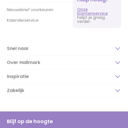
Onze
Nieuwsbrief voorkeuren
klantenservice
helpt je graag
Kalenderservice
verder.
Snel naar
Over Hallmark
Inspiratie
Over ons
Duurzaamheid
Zakelijk
Magazine
Vacatures
Inspiratieteksten
Inloggen retailer
Werken bij Hallmark
Cadeau inspiratie
Hallmark Kaartclub
Blijf op de hoogte
Op kamp gedichten en versjes