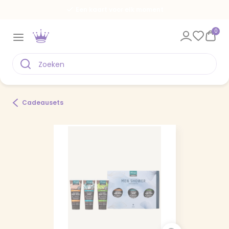
Een kaart voor elk moment
0
Cadeausets