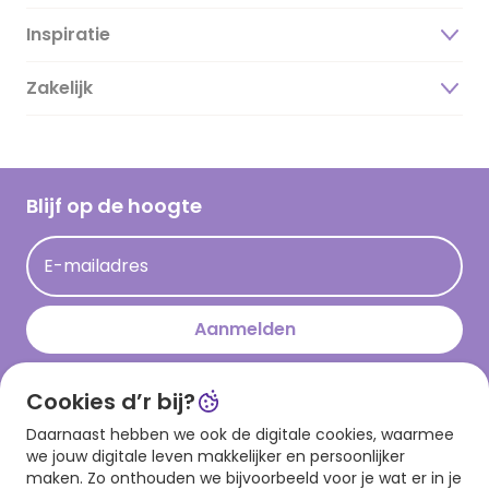
Inspiratie
Over ons
Duurzaamheid
Zakelijk
Magazine
Vacatures
Inspiratieteksten
Inloggen retailer
Werken bij Hallmark
Cadeau inspiratie
Hallmark Kaartclub
Blijf op de hoogte
Op kamp gedichten en versjes
Acties
Leuke en grappige op kamp teksten
E-mailadres
Persberichten
kamppost inspiratie
Aanmelden
Cookies d’r bij?
Download onze app
Daarnaast hebben we ook de digitale cookies, waarmee
we jouw digitale leven makkelijker en persoonlijker
maken. Zo onthouden we bijvoorbeeld voor je wat er in je