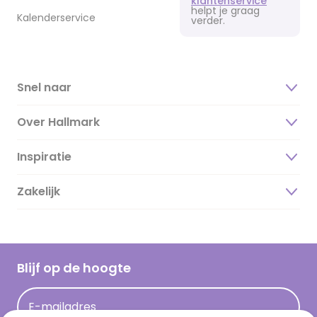
klantenservice
helpt je graag
Kalenderservice
verder.
Snel naar
Over Hallmark
Inspiratie
Over ons
Duurzaamheid
Zakelijk
Magazine
Vacatures
Inspiratieteksten
Inloggen retailer
Werken bij Hallmark
Cadeau inspiratie
Hallmark Kaartclub
Blijf op de hoogte
Op kamp gedichten en versjes
Acties
Leuke en grappige op kamp teksten
E-mailadres
Persberichten