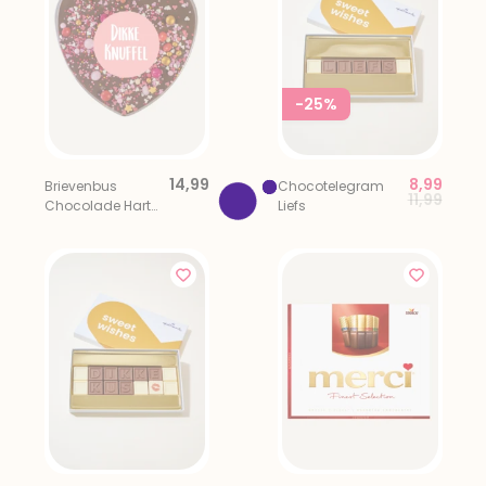
-25%
14,99
8,99
Brievenbus
Chocotelegram
Price red
to
11,99
Chocolade Hart
Liefs
Dikke Knuffel