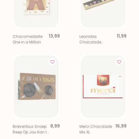
13,99
11,99
Chocomedaille
Leonidas
One in a Million
Chocolade
Bonbons Hartjes 9
stuks
8,99
16,99
Brievenbus Snoep
Merci Chocolade
Reep Op Jou Kan Ik
Mix XL
Bouwen!