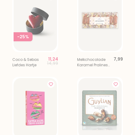
-25%
11,24
7,99
Coco & Sebas
Melkchocolade
Price reduced from
to
14,99
Liefdes Hartje
Karamel Pralines
Liefs & Lekkers