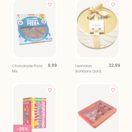
9,99
32,99
Chocolade Pizza
Leonidas
Mix
Bonbons Dora
Geschenkdoos
360gr
-25%