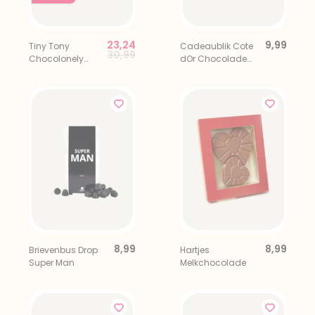
23,24
9,99
Tiny Tony
Cadeaublik Cote
Price reduced from
to
30,99
Chocolonely
dOr Chocolade
Uitdeelbox 100 st.
Mini Bouchee 12
stuks
8,99
8,99
Brievenbus Drop
Hartjes
Super Man
Melkchocolade