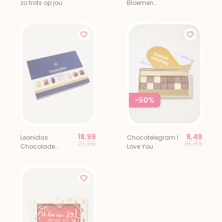
zo trots op jou
Bloemen
Chocolade
-50%
18,99
8,49
Leonidas
Chocotelegram I
Price reduced from
to
Price red
to
21,99
16,99
Chocolade
Love You
Bonbons Heritage
Giftbox 20 stuks