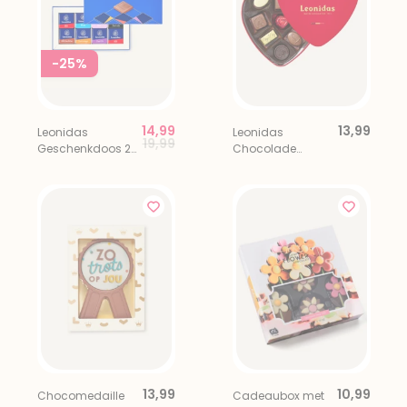
-25%
14,99
13,99
Leonidas
Leonidas
Price reduced from
to
19,99
Geschenkdoos 24
Chocolade
Napolitains
Bonbons
Hartendoos 9
stuks
13,99
10,99
Chocomedaille
Cadeaubox met