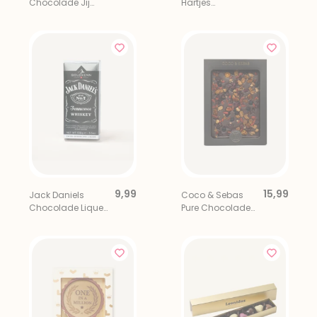
Chocolade Jij
Hartjes
Bent Goud Waard
Chocolade met
Mini Prosecco
9,99
15,99
Jack Daniels
Coco & Sebas
Chocolade Liqueur
Pure Chocolade
Bar
Tablet met Noten
en Bessenmix