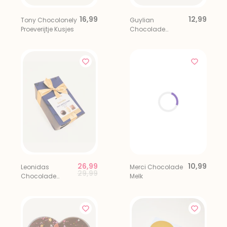
16,99
12,99
Tony Chocolonely
Guylian
Proeverijtje Kusjes
Chocolade
Zeevruchten 22
stuks
26,99
10,99
Leonidas
Merci Chocolade
Price reduced from
to
29,99
Chocolade
Melk
Bonbons Giftbox
500 gr