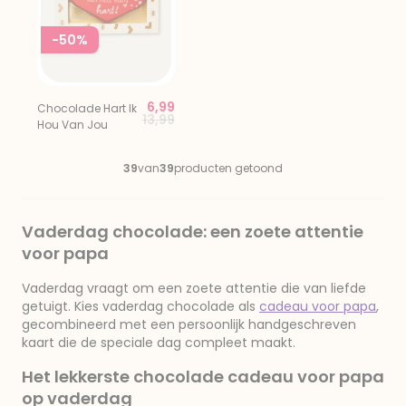
-50%
6,99
Chocolade Hart Ik
Price reduced from
to
13,99
Hou Van Jou
39
van
39
producten getoond
Vaderdag chocolade: een zoete attentie
voor papa
Vaderdag vraagt om een zoete attentie die van liefde
getuigt. Kies vaderdag chocolade als
cadeau voor papa
,
gecombineerd met een persoonlijk handgeschreven
kaart die de speciale dag compleet maakt.
Het lekkerste chocolade cadeau voor papa
op vaderdag